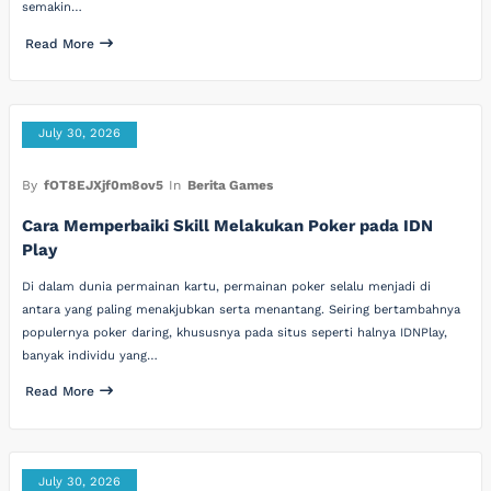
semakin…
Read More
July 30, 2026
By
fOT8EJXjf0m8ov5
In
Berita Games
Cara Memperbaiki Skill Melakukan Poker pada IDN
Play
Di dalam dunia permainan kartu, permainan poker selalu menjadi di
antara yang paling menakjubkan serta menantang. Seiring bertambahnya
populernya poker daring, khususnya pada situs seperti halnya IDNPlay,
banyak individu yang…
Read More
July 30, 2026