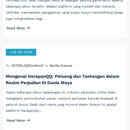
JWPoker.com telah menjadi fokus di kalangan pecinta game kartu selama
beberapa tahun terakhir. Melalui platform yang inovatif dan menarik,
JWPoker memberikan pengalaman yang bukan hanya memfulfiilling tetapi
juga menghasilkan bagi…
Read More
July 29, 2026
By
fOT8EJXjf0m8ov5
In
Berita Games
Mengenal HarapanQQ: Peluang dan Tantangan dalam
Realm Perjudian Di Dunia Maya
Dalam beberapa tahun belakangan ini, industri perjudian online telah
mengalami pertumbuhan pesat, menarik perhatian banyak khalayak di
seluruh dunia. Salah satu nama yang muncul dalam diskusi ini adalah
platform HarapanQQ.…
Read More