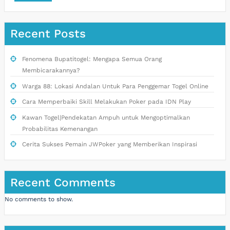
Recent Posts
Fenomena Bupatitogel: Mengapa Semua Orang
Membicarakannya?
Warga 88: Lokasi Andalan Untuk Para Penggemar Togel Online
Cara Memperbaiki Skill Melakukan Poker pada IDN Play
Kawan Togel|Pendekatan Ampuh untuk Mengoptimalkan
Probabilitas Kemenangan
Cerita Sukses Pemain JWPoker yang Memberikan Inspirasi
Recent Comments
No comments to show.