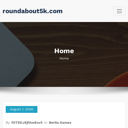
Skip
roundabout5k.com
to
content
Home
Home
August 1, 2026
By
fOT8EJXjf0m8ov5
In
Berita Games