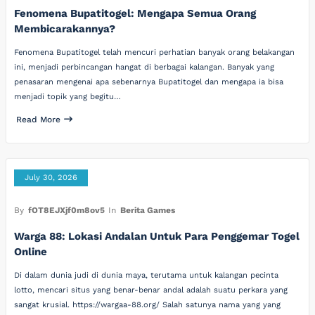
Fenomena Bupatitogel: Mengapa Semua Orang
Membicarakannya?
Fenomena Bupatitogel telah mencuri perhatian banyak orang belakangan
ini, menjadi perbincangan hangat di berbagai kalangan. Banyak yang
penasaran mengenai apa sebenarnya Bupatitogel dan mengapa ia bisa
menjadi topik yang begitu…
Read More
July 30, 2026
By
fOT8EJXjf0m8ov5
In
Berita Games
Warga 88: Lokasi Andalan Untuk Para Penggemar Togel
Online
Di dalam dunia judi di dunia maya, terutama untuk kalangan pecinta
lotto, mencari situs yang benar-benar andal adalah suatu perkara yang
sangat krusial. https://wargaa-88.org/ Salah satunya nama yang yang