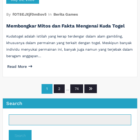
By
fOT8EJXjf0m8ov5
In
Berita Games
Membongkar Mitos dan Fakta Mengenai Kuda Togel
Kudatogel adalah istilah yang kerap terdengar dalam alam gambling,
khususnya dalam permainan yang terkait dengan togel. Meskipun banyak
individu menyukai permainan ini, banyak juga namun yang terjebak dalam
beragam anggapan…
Read More
Posts
1
2
…
74
pagination
Search
Search