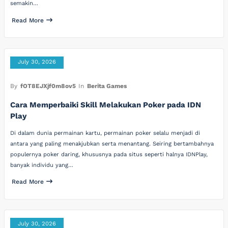
semakin…
Read More
July 30, 2026
By
fOT8EJXjf0m8ov5
In
Berita Games
Cara Memperbaiki Skill Melakukan Poker pada IDN
Play
Di dalam dunia permainan kartu, permainan poker selalu menjadi di
antara yang paling menakjubkan serta menantang. Seiring bertambahnya
populernya poker daring, khususnya pada situs seperti halnya IDNPlay,
banyak individu yang…
Read More
July 30, 2026