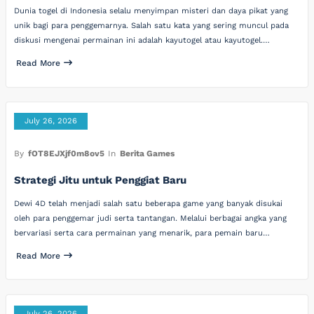
Dunia togel di Indonesia selalu menyimpan misteri dan daya pikat yang
unik bagi para penggemarnya. Salah satu kata yang sering muncul pada
diskusi mengenai permainan ini adalah kayutogel atau kayutogel.…
Read More
July 26, 2026
By
fOT8EJXjf0m8ov5
In
Berita Games
Strategi Jitu untuk Penggiat Baru
Dewi 4D telah menjadi salah satu beberapa game yang banyak disukai
oleh para penggemar judi serta tantangan. Melalui berbagai angka yang
bervariasi serta cara permainan yang menarik, para pemain baru…
Read More
July 26, 2026