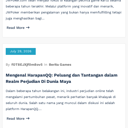
JWPoker.com telah menjadi fokus di kalangan pecinta game kartu selama
beberapa tahun terakhir. Melalui platform yang inovatif dan menarik,
JWPoker memberikan pengalaman yang bukan hanya memfulfiilling tetapi
juga menghasilkan bagi…
Read More
July 29, 2026
By
fOT8EJXjf0m8ov5
In
Berita Games
Mengenal HarapanQQ: Peluang dan Tantangan dalam
Realm Perjudian Di Dunia Maya
Dalam beberapa tahun belakangan ini, industri perjudian online telah
mengalami pertumbuhan pesat, menarik perhatian banyak khalayak di
seluruh dunia. Salah satu nama yang muncul dalam diskusi ini adalah
platform HarapanQQ.…
Read More