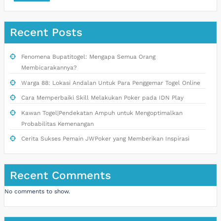
Recent Posts
Fenomena Bupatitogel: Mengapa Semua Orang
Membicarakannya?
Warga 88: Lokasi Andalan Untuk Para Penggemar Togel Online
Cara Memperbaiki Skill Melakukan Poker pada IDN Play
Kawan Togel|Pendekatan Ampuh untuk Mengoptimalkan
Probabilitas Kemenangan
Cerita Sukses Pemain JWPoker yang Memberikan Inspirasi
Recent Comments
No comments to show.