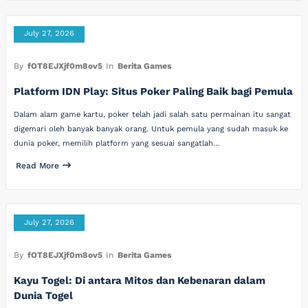
July 27, 2026
By
fOT8EJXjf0m8ov5
In
Berita Games
Platform IDN Play: Situs Poker Paling Baik bagi Pemula
Dalam alam game kartu, poker telah jadi salah satu permainan itu sangat
digemari oleh banyak banyak orang. Untuk pemula yang sudah masuk ke
dunia poker, memilih platform yang sesuai sangatlah…
Read More
July 27, 2026
By
fOT8EJXjf0m8ov5
In
Berita Games
Kayu Togel: Di antara Mitos dan Kebenaran dalam
Dunia Togel