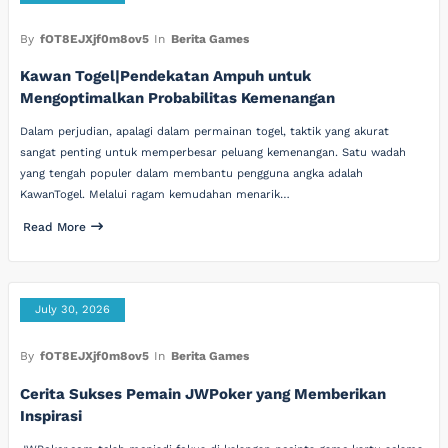
By
fOT8EJXjf0m8ov5
In
Berita Games
Kawan Togel|Pendekatan Ampuh untuk
Mengoptimalkan Probabilitas Kemenangan
Dalam perjudian, apalagi dalam permainan togel, taktik yang akurat
sangat penting untuk memperbesar peluang kemenangan. Satu wadah
yang tengah populer dalam membantu pengguna angka adalah
KawanTogel. Melalui ragam kemudahan menarik…
Read More
July 30, 2026
By
fOT8EJXjf0m8ov5
In
Berita Games
Cerita Sukses Pemain JWPoker yang Memberikan
Inspirasi