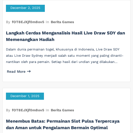
December 2, 2025
By
fOT8EJXjf0m8ov5
In
Berita Games
Langkah Cerdas Menganalisis Hasil Live Draw SDY dan
Memenangkan Hadiah
Dalam dunia permainan togel, khususnya di Indonesia, Live Draw SDY
atau Live Draw Sydney menjadi salah satu moment yang paling dinanti-
nantikan oleh para pemain. Setiap hasil dari undian yang dilakukan…
Read More
December 1, 2025
By
fOT8EJXjf0m8ov5
In
Berita Games
Menembus Batas: Permainan Slot Pulsa Terpercaya
dan Aman untuk Pengalaman Bermain Optimal