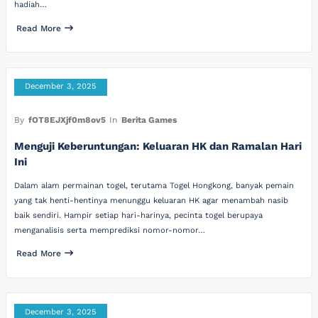
hadiah…
Read More
December 3, 2025
By
fOT8EJXjf0m8ov5
In
Berita Games
Menguji Keberuntungan: Keluaran HK dan Ramalan Hari
Ini
Dalam alam permainan togel, terutama Togel Hongkong, banyak pemain
yang tak henti-hentinya menunggu keluaran HK agar menambah nasib
baik sendiri. Hampir setiap hari-harinya, pecinta togel berupaya
menganalisis serta memprediksi nomor-nomor…
Read More
December 3, 2025