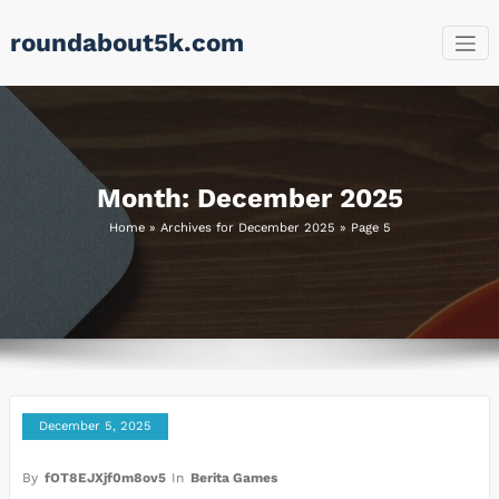
Skip
roundabout5k.com
to
content
Month:
December 2025
Home
»
Archives for December 2025
»
Page 5
December 5, 2025
By
fOT8EJXjf0m8ov5
In
Berita Games