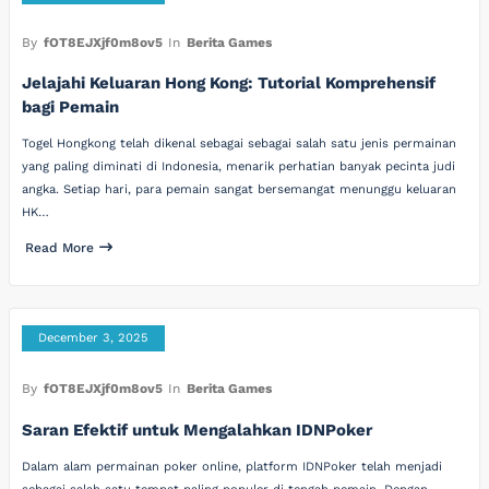
By
fOT8EJXjf0m8ov5
In
Berita Games
Jelajahi Keluaran Hong Kong: Tutorial Komprehensif
bagi Pemain
Togel Hongkong telah dikenal sebagai sebagai salah satu jenis permainan
yang paling diminati di Indonesia, menarik perhatian banyak pecinta judi
angka. Setiap hari, para pemain sangat bersemangat menunggu keluaran
HK…
Read More
December 3, 2025
By
fOT8EJXjf0m8ov5
In
Berita Games
Saran Efektif untuk Mengalahkan IDNPoker
Dalam alam permainan poker online, platform IDNPoker telah menjadi