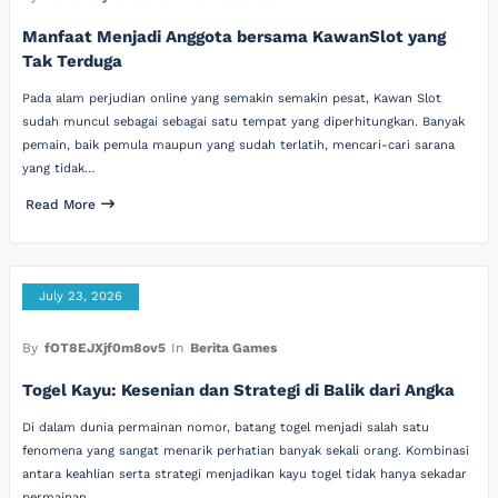
Manfaat Menjadi Anggota bersama KawanSlot yang
Tak Terduga
Pada alam perjudian online yang semakin semakin pesat, Kawan Slot
sudah muncul sebagai sebagai satu tempat yang diperhitungkan. Banyak
pemain, baik pemula maupun yang sudah terlatih, mencari-cari sarana
yang tidak…
Read More
July 23, 2026
By
fOT8EJXjf0m8ov5
In
Berita Games
Togel Kayu: Kesenian dan Strategi di Balik dari Angka
Di dalam dunia permainan nomor, batang togel menjadi salah satu
fenomena yang sangat menarik perhatian banyak sekali orang. Kombinasi
antara keahlian serta strategi menjadikan kayu togel tidak hanya sekadar
permainan…