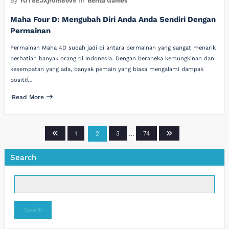
By
fOT8EJXjf0m8ov5
In
Berita Games
Maha Four D: Mengubah Diri Anda Anda Sendiri Dengan
Permainan
Permainan Maha 4D sudah jadi di antara permainan yang sangat menarik
perhatian banyak orang di Indonesia. Dengan beraneka kemungkinan dan
kesempatan yang ada, banyak pemain yang biasa mengalami dampak
positif…
Read More
Posts
1
2
3
…
74
pagination
Search
Search