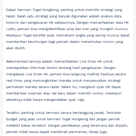
Dalam bermain Togel Hongkong, penting untuk memiliki strategi yang
tepat. Salah satu strategi yang banyak digunakan adalah analisis data
historis dari pengeluaran HK sebelumnya. Dengan memanfaatkan data HK
Lotto, pemain bisa mengidentifikasi pola dan tren yang mungkin muncul.
Meskipun Togel bersifat acak, memahami angka yang sering muncul dapat
memberikan keuntungan bagi pemain dalam menentukan nomor yang
akan dipilih.
Rekomendasi lainnya adalah memanfaatkan Live Draw HK untuk
mendapatkan informasi terkini tentang hasil pengeluaran. Dengan
mengakses Live Draw HK, pemain bisa langsung melihat hasilnya secara
real-time, yang memungkinkan mereka untuk menyesuaikan strategi
permainan mereka secara cepat. Selain itu, mengikuti syair HK dapat
memberikan inspirasi atau ide baru dalam memilih nomor, meskipun
sebaiknya tidak hanya mengandalkan syair saja.
Terakhir, penting untuk bermain secara bertanggung jawab. Tentukan
budget yang jelas untuk bermain Togel Hongkong dan jangan pernah
melebihi batas tersebut. Dengan pendekatan yang terencana dan disiplin,
pemain tidak hanya dapat menikmati permainan, tetapi juga