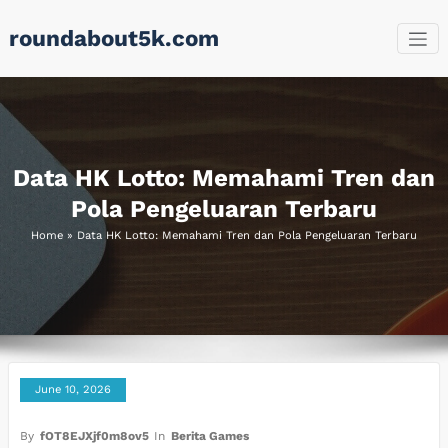
Skip
roundabout5k.com
to
content
Data HK Lotto: Memahami Tren dan
Pola Pengeluaran Terbaru
Home
»
Data HK Lotto: Memahami Tren dan Pola Pengeluaran Terbaru
June 10, 2026
By
fOT8EJXjf0m8ov5
In
Berita Games