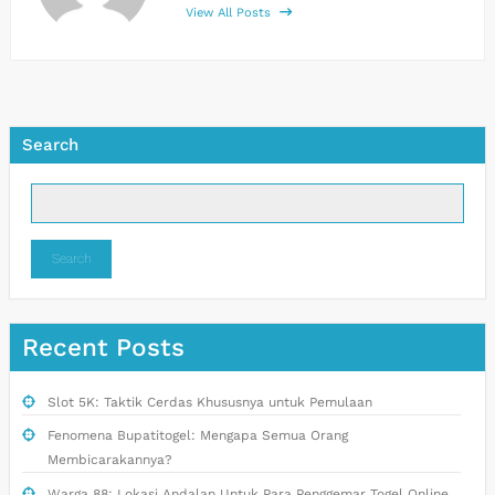
View All Posts
Search
Search
Recent Posts
Slot 5K: Taktik Cerdas Khususnya untuk Pemulaan
Fenomena Bupatitogel: Mengapa Semua Orang
Membicarakannya?
Warga 88: Lokasi Andalan Untuk Para Penggemar Togel Online