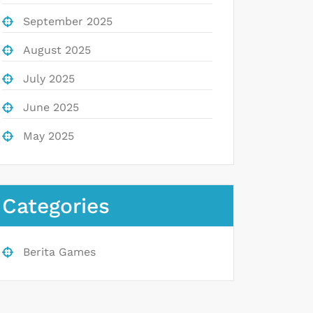
September 2025
August 2025
July 2025
June 2025
May 2025
Categories
Berita Games