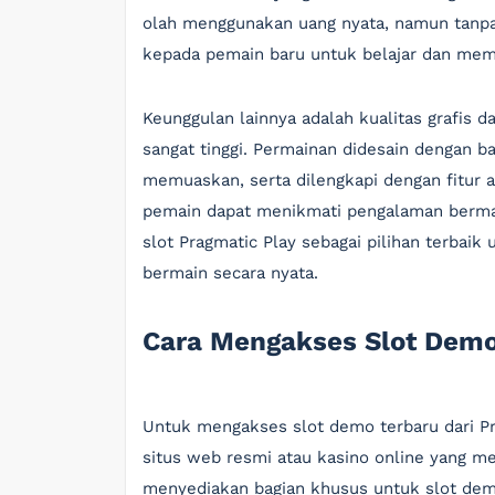
olah menggunakan uang nyata, namun tanpa 
kepada pemain baru untuk belajar dan mema
Keunggulan lainnya adalah kualitas grafis 
sangat tinggi. Permainan didesain dengan 
memuaskan, serta dilengkapi dengan fitur a
pemain dapat menikmati pengalaman berma
slot Pragmatic Play sebagai pilihan terbai
bermain secara nyata.
Cara Mengakses Slot Demo
Untuk mengakses slot demo terbaru dari P
situs web resmi atau kasino online yang m
menyediakan bagian khusus untuk slot de