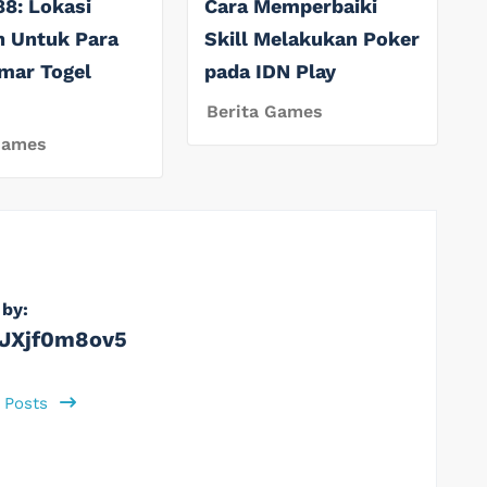
8: Lokasi
Cara Memperbaiki
n Untuk Para
Skill Melakukan Poker
mar Togel
pada IDN Play
Berita Games
Games
 by:
JXjf0m8ov5
l Posts