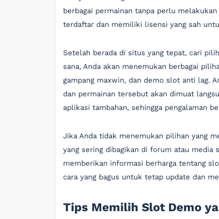
berbagai permainan tanpa perlu melakukan d
terdaftar dan memiliki lisensi yang sah u
Setelah berada di situs yang tepat, cari pi
sana, Anda akan menemukan berbagai pilih
gampang maxwin, dan demo slot anti lag. A
dan permainan tersebut akan dimuat langs
aplikasi tambahan, sehingga pengalaman ber
Jika Anda tidak menemukan pilihan yang m
yang sering dibagikan di forum atau media 
memberikan informasi berharga tentang slot
cara yang bagus untuk tetap update dan men
Tips Memilih Slot Demo ya