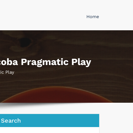
Home
oba Pragmatic Play
ic Play
Search