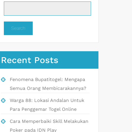
Search
Recent Posts
Fenomena Bupatitogel: Mengapa
Semua Orang Membicarakannya?
Warga 88: Lokasi Andalan Untuk
Para Penggemar Togel Online
Cara Memperbaiki Skill Melakukan
Poker pada IDN Play