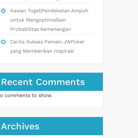
Kawan Togel|Pendekatan Ampuh
untuk Mengoptimalkan
Probabilitas Kemenangan
Cerita Sukses Pemain JWPoker
yang Memberikan Inspirasi
Recent Comments
o comments to show.
Archives