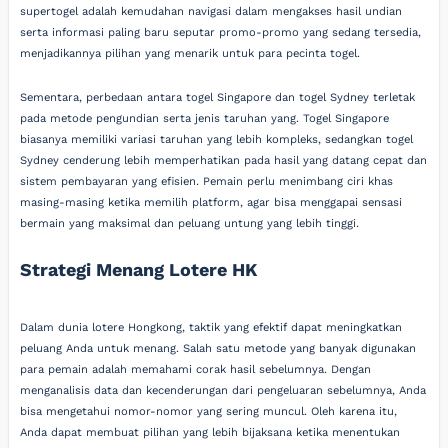
supertogel adalah kemudahan navigasi dalam mengakses hasil undian
serta informasi paling baru seputar promo-promo yang sedang tersedia,
menjadikannya pilihan yang menarik untuk para pecinta togel.
Sementara, perbedaan antara togel Singapore dan togel Sydney terletak
pada metode pengundian serta jenis taruhan yang. Togel Singapore
biasanya memiliki variasi taruhan yang lebih kompleks, sedangkan togel
Sydney cenderung lebih memperhatikan pada hasil yang datang cepat dan
sistem pembayaran yang efisien. Pemain perlu menimbang ciri khas
masing-masing ketika memilih platform, agar bisa menggapai sensasi
bermain yang maksimal dan peluang untung yang lebih tinggi.
Strategi Menang Lotere HK
Dalam dunia lotere Hongkong, taktik yang efektif dapat meningkatkan
peluang Anda untuk menang. Salah satu metode yang banyak digunakan
para pemain adalah memahami corak hasil sebelumnya. Dengan
menganalisis data dan kecenderungan dari pengeluaran sebelumnya, Anda
bisa mengetahui nomor-nomor yang sering muncul. Oleh karena itu,
Anda dapat membuat pilihan yang lebih bijaksana ketika menentukan