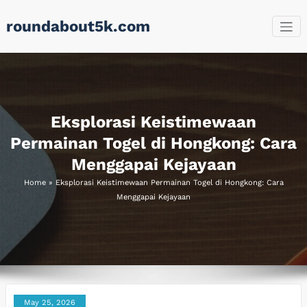
Skip
roundabout5k.com
to
content
Eksplorasi Keistimewaan
Permainan Togel di Hongkong: Cara
Menggapai Kejayaan
Home
»
Eksplorasi Keistimewaan Permainan Togel di Hongkong: Cara
Menggapai Kejayaan
May 25, 2026