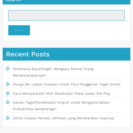
Search
Recent Posts
Fenomena Bupatitogel: Mengapa Semua Orang
Membicarakannya?
Warga 88: Lokasi Andalan Untuk Para Penggemar Togel Online
Cara Memperbaiki Skill Melakukan Poker pada IDN Play
Kawan Togel|Pendekatan Ampuh untuk Mengoptimalkan
Probabilitas Kemenangan
Cerita Sukses Pemain JWPoker yang Memberikan Inspirasi