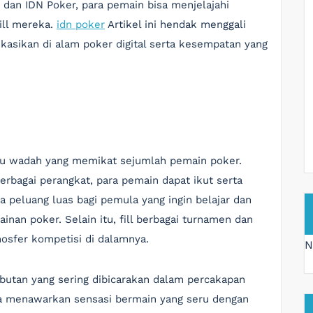
y dan IDN Poker, para pemain bisa menjelajahi
ill mereka.
idn poker
Artikel ini hendak menggali
likasikan di alam poker digital serta kesempatan yang
 satu wadah yang memikat sejumlah pemain poker.
bagai perangkat, para pemain dapat ikut serta
 peluang luas bagi pemula yang ingin belajar dan
n poker. Selain itu, fill berbagai turnamen dan
osfer kompetisi di dalamnya.
N
utan yang sering dibicarakan dalam percakapan
ya menawarkan sensasi bermain yang seru dengan