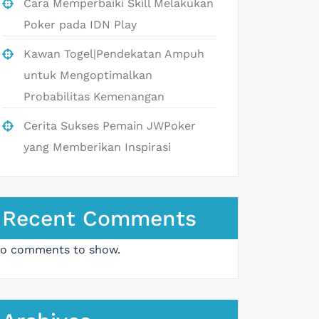
Cara Memperbaiki Skill Melakukan
Poker pada IDN Play
Kawan Togel|Pendekatan Ampuh
untuk Mengoptimalkan
Probabilitas Kemenangan
Cerita Sukses Pemain JWPoker
yang Memberikan Inspirasi
Recent Comments
o comments to show.