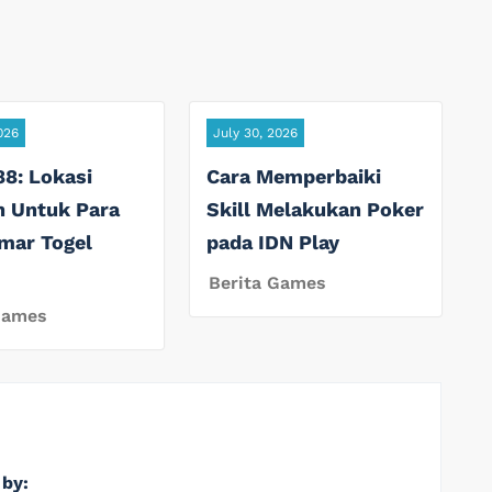
026
July 30, 2026
8: Lokasi
Cara Memperbaiki
n Untuk Para
Skill Melakukan Poker
mar Togel
pada IDN Play
Berita Games
Games
 by: