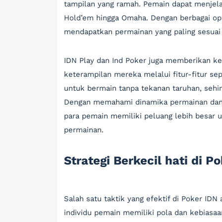
tampilan yang ramah. Pemain dapat menjelaj
Hold’em hingga Omaha. Dengan berbagai ops
mendapatkan permainan yang paling sesuai 
IDN Play dan Ind Poker juga memberikan k
keterampilan mereka melalui fitur-fitur sep
untuk bermain tanpa tekanan taruhan, sehi
Dengan memahami dinamika permainan dan 
para pemain memiliki peluang lebih besar 
permainan.
Strategi Berkecil hati di P
Salah satu taktik yang efektif di Poker ID
individu pemain memiliki pola dan kebiasa