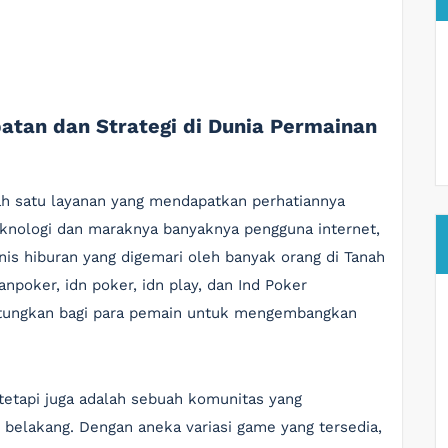
tan dan Strategi di Dunia Permainan
lah satu layanan yang mendapatkan perhatiannya
knologi dan maraknya banyaknya pengguna internet,
nis hiburan yang digemari oleh banyak orang di Tanah
anpoker, idn poker, idn play, dan Ind Poker
ungkan bagi para pemain untuk mengembangkan
tetapi juga adalah sebuah komunitas yang
belakang. Dengan aneka variasi game yang tersedia,