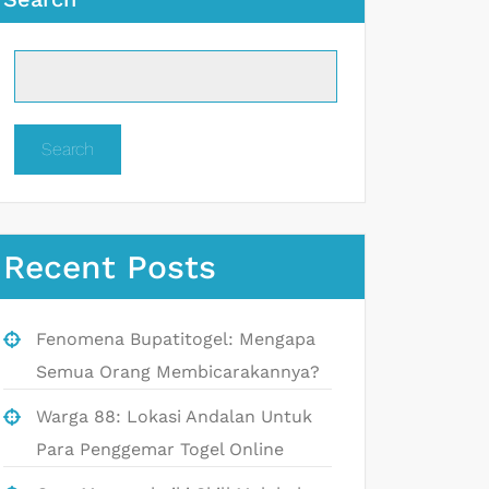
Search
Recent Posts
Fenomena Bupatitogel: Mengapa
Semua Orang Membicarakannya?
Warga 88: Lokasi Andalan Untuk
Para Penggemar Togel Online