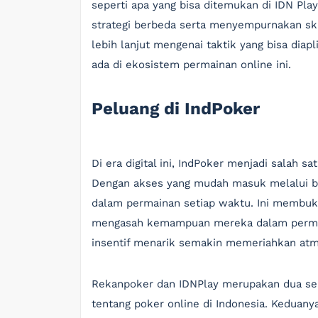
seperti apa yang bisa ditemukan di IDN Pla
strategi berbeda serta menyempurnakan sk
lebih lanjut mengenai taktik yang bisa diap
ada di ekosistem permainan online ini.
Peluang di IndPoker
Di era digital ini, IndPoker menjadi salah
Dengan akses yang mudah masuk melalui ber
dalam permainan setiap waktu. Ini membuka
mengasah kemampuan mereka dalam permaina
insentif menarik semakin memeriahkan atm
Rekanpoker dan IDNPlay merupakan dua seb
tentang poker online di Indonesia. Keduan