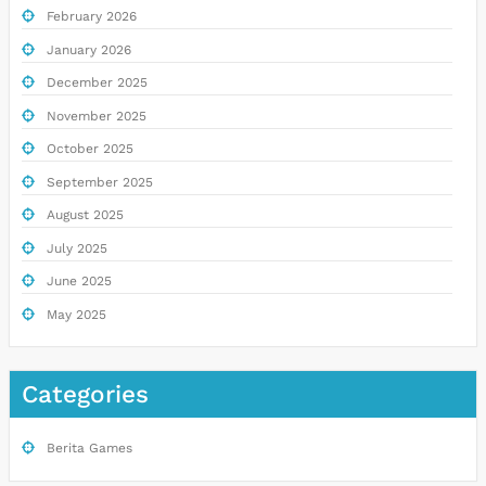
February 2026
January 2026
December 2025
November 2025
October 2025
September 2025
August 2025
July 2025
June 2025
May 2025
Categories
Berita Games