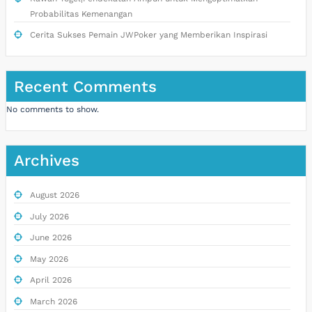
Probabilitas Kemenangan
Cerita Sukses Pemain JWPoker yang Memberikan Inspirasi
Recent Comments
No comments to show.
Archives
August 2026
July 2026
June 2026
May 2026
April 2026
March 2026