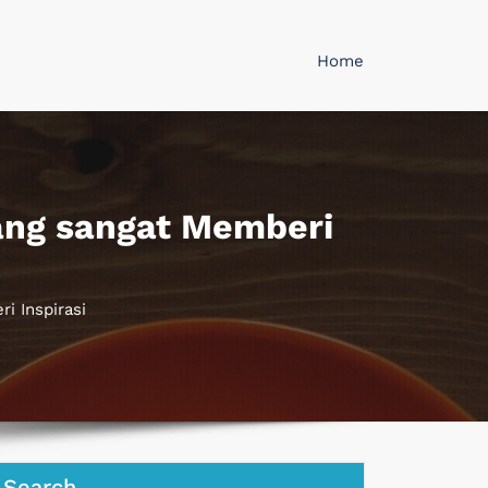
Home
ang sangat Memberi
i Inspirasi
Search