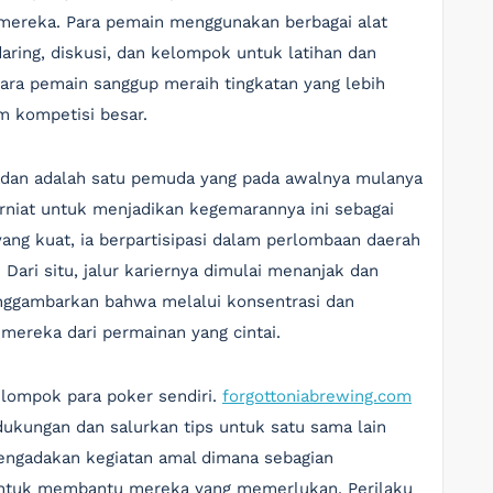
mereka. Para pemain menggunakan berbagai alat
aring, diskusi, dan kelompok untuk latihan dan
ara pemain sanggup meraih tingkatan yang lebih
m kompetisi besar.
eladan adalah satu pemuda yang pada awalnya mulanya
erniat untuk menjadikan kegemarannya ini sebagai
ang kuat, ia berpartisipasi dalam perlombaan daerah
ari situ, jalur kariernya dimulai menanjak dan
nggambarkan bahwa melalui konsentrasi dan
 mereka dari permainan yang cintai.
kelompok para poker sendiri.
forgottoniabrewing.com
ukungan dan salurkan tips untuk satu sama lain
ngadakan kegiatan amal dimana sebagian
untuk membantu mereka yang memerlukan. Perilaku