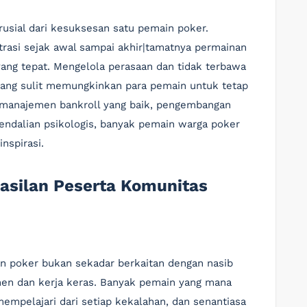
rusial dari kesuksesan satu pemain poker.
rasi sejak awal sampai akhir|tamatnya permainan
ang tepat. Mengelola perasaan dan tidak terbawa
yang sulit memungkinkan para pemain untuk tetap
i manajemen bankroll yang baik, pengembangan
dalian psikologis, banyak pemain warga poker
nspirasi.
hasilan Peserta Komunitas
an poker bukan sekadar berkaitan dengan nasib
men dan kerja keras. Banyak pemain yang mana
mempelajari dari setiap kekalahan, dan senantiasa