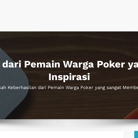
n dari Pemain Warga Poker y
Inspirasi
sah Keberhasilan dari Pemain Warga Poker yang sangat Member