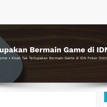
lupakan Bermain Game di ID
ome
»
Kisah Tak Terlupakan Bermain Game di IDN Poker Onli