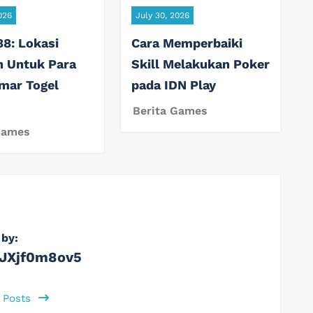
026
July 30, 2026
8: Lokasi
Cara Memperbaiki
n Untuk Para
Skill Melakukan Poker
mar Togel
pada IDN Play
Berita Games
Games
 by:
JXjf0m8ov5
l Posts