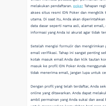
melakukan pendaftaran.
poker
Tahapan regi
akses situs resmi IDN Poker dan mengklik t
utama. Di saat itu, Anda akan diperintahka
data dasar seperti nama asli, alamat email
informasi yang Anda isi akurat agar tidak ter
Setelah mengisi formulir dan mengirimkan
email verifikasi. Tahap ini sangat penting s
kotak masuk email Anda dan klik tautan kon
masuk ke profil IDN Poker Anda menggunakan
tidak menerima email, jangan lupa untuk c
Dengan profil yang telah terdaftar, Anda 
online yang ditawarkan. Anda dapat melak
ambil permainan yang Anda sukai dan awal be