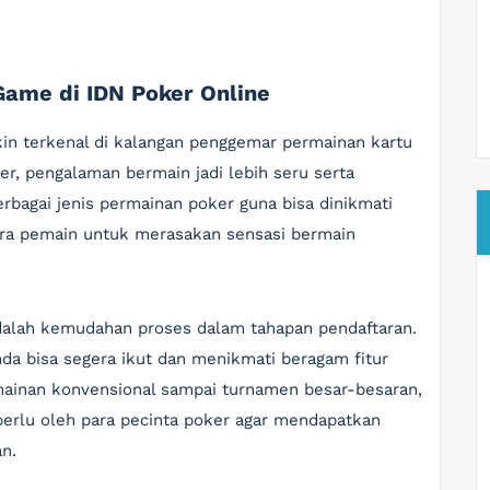
Game di IDN Poker Online
in terkenal di kalangan penggemar permainan kartu
er, pengalaman bermain jadi lebih seru serta
rbagai jenis permainan poker guna bisa dinikmati
ara pemain untuk merasakan sensasi bermain
dalah kemudahan proses dalam tahapan pendaftaran.
da bisa segera ikut dan menikmati beragam fitur
rmainan konvensional sampai turnamen besar-besaran,
erlu oleh para pecinta poker agar mendapatkan
an.