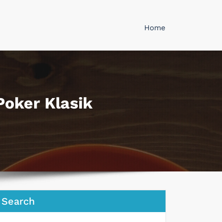
Home
oker Klasik
Search