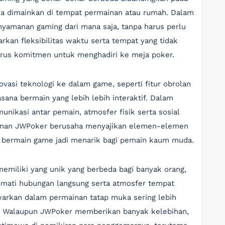
ya dimainkan di tempat permainan atau rumah. Dalam
yamanan gaming dari mana saja, tanpa harus perlu
arkan fleksibilitas waktu serta tempat yang tidak
harus komitmen untuk menghadiri ke meja poker.
vasi teknologi ke dalam game, seperti fitur obrolan
sana bermain yang lebih lebih interaktif. Dalam
nikasi antar pemain, atmosfer fisik serta sosial
rmainan JWPoker berusaha menyajikan elemen-elemen
an bermain game jadi menarik bagi pemain kaum muda.
 memiliki yang unik yang berbeda bagi banyak orang,
kmati hubungan langsung serta atmosfer tempat
warkan dalam permainan tatap muka sering lebih
g. Walaupun JWPoker memberikan banyak kelebihan,