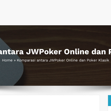
antara JWPoker Online dan P
Home
»
Komparasi antara JWPoker Online dan Poker Klasik