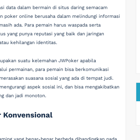
vasi data dalam bermain di situs daring semacam
n poker online berusaha dalam melindungi informasi
 masih ada. Para pemain harus waspada serta
 yang punya reputasi yang baik dan jaringan
tau kehilangan identitas.
merupakan suatu kelemahan JWPoker apabila
alui permainan, para pemain bisa berkomunikasi
erasakan suasana sosial yang ada di tempat judi.
mengurangi aspek sosial ini, dan bisa mengakibatkan
ng dan jadi monoton.
r Konvensional
ming yang benar-benar berbeda dibandingkan pada