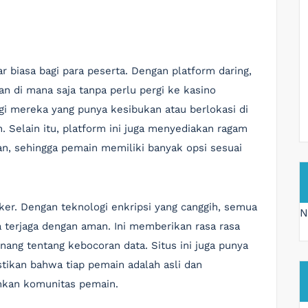
biasa bagi para peserta. Dengan platform daring,
 di mana saja tanpa perlu pergi ke kasino
gi mereka yang punya kesibukan atau berlokasi di
n. Selain itu, platform ini juga menyediakan ragam
an, sehingga pemain memiliki banyak opsi sesuai
r. Dengan teknologi enkripsi yang canggih, semua
N
na terjaga dengan aman. Ini memberikan rasa rasa
ang tentang kebocoran data. Situs ini juga punya
tikan bahwa tiap pemain adalah asli dan
hkan komunitas pemain.