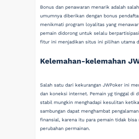
Bonus dan penawaran menarik adalah salah 
umumnya diberikan dengan bonus pendaftar
menikmati program loyalitas yang menawark
pemain didorong untuk selalu berpartisipas
fitur ini menjadikan situs ini pilihan utama
Kelemahan-kelemahan JW
Salah satu dari kekurangan JWPoker ini m
dan koneksi internet. Pemain yg tinggal di d
stabil mungkin menghadapi kesulitan ketik
sambungan dapat menghambat pengalaman 
finansial, karena itu para pemain tidak bis
perubahan permainan.