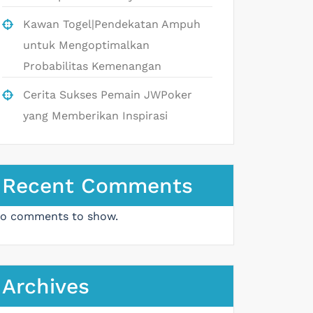
Kawan Togel|Pendekatan Ampuh
untuk Mengoptimalkan
Probabilitas Kemenangan
Cerita Sukses Pemain JWPoker
yang Memberikan Inspirasi
Recent Comments
o comments to show.
Archives