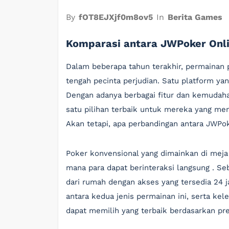
By
fOT8EJXjf0m8ov5
In
Berita Games
Komparasi antara JWPoker Onli
Dalam beberapa tahun terakhir, permainan p
tengah pecinta perjudian. Satu platform y
Dengan adanya berbagai fitur dan kemudahan
satu pilihan terbaik untuk mereka yang me
Akan tetapi, apa perbandingan antara JWPok
Poker konvensional yang dimainkan di meja
mana para dapat berinteraksi langsung . 
dari rumah dengan akses yang tersedia 24 
antara kedua jenis permainan ini, serta k
dapat memilih yang terbaik berdasarkan pr