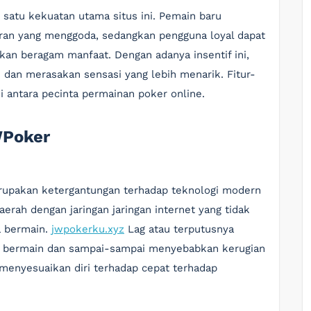
satu kekuatan utama situs ini. Pemain baru
an yang menggoda, sedangkan pengguna loyal dapat
an beragam manfaat. Dengan adanya insentif ini,
i dan merasakan sensasi yang lebih menarik. Fitur-
 di antara pecinta permainan poker online.
Poker
erupakan ketergantungan terhadap teknologi modern
aerah dengan jaringan jaringan internet yang tidak
a bermain.
jwpokerku.xyz
Lag atau terputusnya
bermain dan sampai-sampai menyebabkan kerugian
a menyesuaikan diri terhadap cepat terhadap