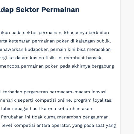
adap Sektor Permainan
kan pada sektor permainan, khususnya berkaitan
rta ketenaran permainan poker di kalangan publik.
enawarkan kudapoker, pemain kini bisa merasakan
pergi ke dalam kasino fisik. Ini membuat banyak
a mencoba permainan poker, pada akhirnya bergabung
usi terhadap pergeseran bermacam-macam inovasi
enarik seperti kompetisi online, program loyalitas,
 lahir sebagai hasil karena kebutuhan akan
Perubahan ini tidak cuma menambah pengalaman
evel kompetisi antara operator, yang pada saat yang