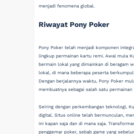
menjadi fenomena global.
Riwayat Pony Poker
Pony Poker telah menjadi komponen integra
lingkup permainan kartu remi. Awal mula K
bermain lokal yang dimainkan di beragam w
lokal, di mana beberapa peserta berkumpu
Dengan berjalannya waktu, Pony Poker mula
membuatnya sebagai salah satu permainan k
Seiring dengan perkembangan teknologi, Kud
digital. Situs online telah bermunculan, 
ini kapan saja dan di mana saja. Transform
penggemar poker, sebab game yang sebelum