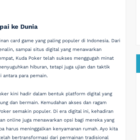
pai ke Dunia
nan card game yang paling populer di Indonesia. Dari
enalin, sampai situs digital yang menawarkan
tempat, Kuda Poker telah sukses menggugah minat
enyuguhkan hiburan, tetapi juga ujian dan taktik
 antara para pemain.
ker kini hadir dalam bentuk platform digital yang
bung dan bermain. Kemudahan akses dan ragam
er semakin populer. Di era digital ini, kehadiran
nan online juga menawarkan opsi bagi mereka yang
npa harus meninggalkan kenyamanan rumah. Ayo kita
elah bertransformasi dari permainan tradisional