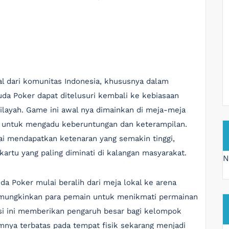
l dari komunitas Indonesia, khususnya dalam
uda Poker dapat ditelusuri kembali ke kebiasaan
ilayah. Game ini awal nya dimainkan di meja-meja
l untuk mengadu keberuntungan dan keterampilan.
i mendapatkan ketenaran yang semakin tinggi,
artu yang paling diminati di kalangan masyarakat.
N
a Poker mulai beralih dari meja lokal ke arena
memungkinkan para pemain untuk menikmati permainan
asi ini memberikan pengaruh besar bagi kelompok
nya terbatas pada tempat fisik sekarang menjadi