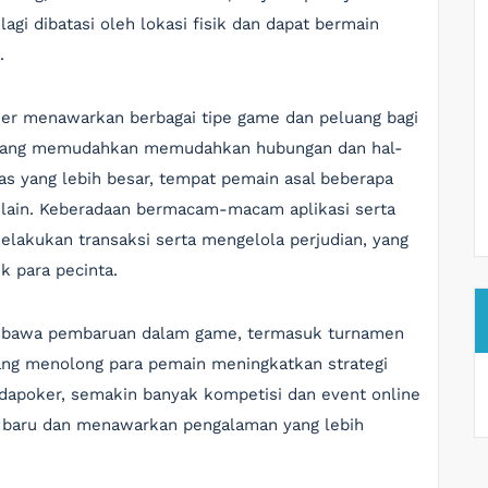
agi dibatasi oleh lokasi fisik dan dapat bermain
.
ker menawarkan berbagai tipe game dan peluang bagi
ur yang memudahkan memudahkan hubungan dan hal-
as yang lebih besar, tempat pemain asal beberapa
 lain. Keberadaan bermacam-macam aplikasi serta
akukan transaksi serta mengelola perjudian, yang
k para pecinta.
membawa pembaruan dalam game, termasuk turnamen
ang menolong para pemain meningkatkan strategi
dapoker, semakin banyak kompetisi dan event online
n baru dan menawarkan pengalaman yang lebih