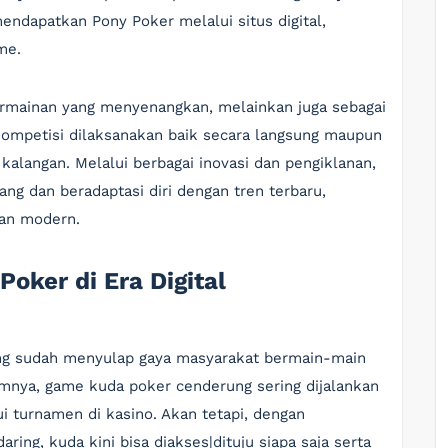
endapatkan Pony Poker melalui situs digital,
me.
permainan yang menyenangkan, melainkan juga sebagai
kompetisi dilaksanakan baik secara langsung maupun
kalangan. Melalui berbagai inovasi dan pengiklanan,
g dan beradaptasi diri dengan tren terbaru,
ian modern.
ker di Era Digital
g sudah menyulap gaya masyarakat bermain-main
mnya, game kuda poker cenderung sering dijalankan
i turnamen di kasino. Akan tetapi, dengan
ring, kuda kini bisa diakses|dituju siapa saja serta