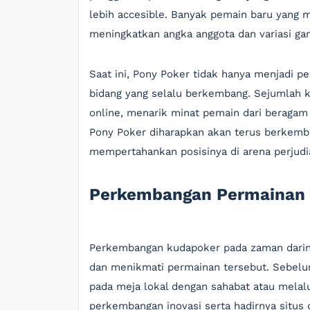
lebih accesible. Banyak pemain baru yang m
meningkatkan angka anggota dan variasi ga
Saat ini, Pony Poker tidak hanya menjadi 
bidang yang selalu berkembang. Sejumlah 
online, menarik minat pemain dari beragam 
Pony Poker diharapkan akan terus berkemban
mempertahankan posisinya di arena perjud
Perkembangan Permainan Po
Perkembangan kudapoker pada zaman darin
dan menikmati permainan tersebut. Sebelu
pada meja lokal dengan sahabat atau melalu
perkembangan inovasi serta hadirnya situs da