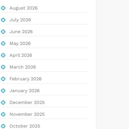
August 2026
July 2026
June 2026
May 2026
April 2026
March 2026
February 2026
January 2026
December 2025
November 2025
October 2025