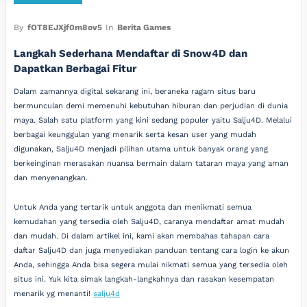
By
fOT8EJXjf0m8ov5
In
Berita Games
Langkah Sederhana Mendaftar di Snow4D dan
Dapatkan Berbagai Fitur
Dalam zamannya digital sekarang ini, beraneka ragam situs baru
bermunculan demi memenuhi kebutuhan hiburan dan perjudian di dunia
maya. Salah satu platform yang kini sedang populer yaitu Salju4D. Melalui
berbagai keunggulan yang menarik serta kesan user yang mudah
digunakan, Salju4D menjadi pilihan utama untuk banyak orang yang
berkeinginan merasakan nuansa bermain dalam tataran maya yang aman
dan menyenangkan.
Untuk Anda yang tertarik untuk anggota dan menikmati semua
kemudahan yang tersedia oleh Salju4D, caranya mendaftar amat mudah
dan mudah. Di dalam artikel ini, kami akan membahas tahapan cara
daftar Salju4D dan juga menyediakan panduan tentang cara login ke akun
Anda, sehingga Anda bisa segera mulai nikmati semua yang tersedia oleh
situs ini. Yuk kita simak langkah-langkahnya dan rasakan kesempatan
menarik yg menanti!
salju4d