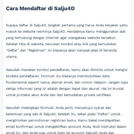
Cara Mendaftar di Salju4D
Supaya daftar di Salju4D, langkah pertama yang harus Anda kerjakan yaitu
masuk ke website resminya Salju4D. Hendaknya kamu menggunakan alat
yang terhubung dengan internet agar mengakses website tersebut.
Setelah tiba di website, temukan tombol atau link yang bertuliskan
"Daftar" dan "Registrasi". Ini biasanya akan nampak jelas di beranda
utama.
Sesudah menekan tombol pendaftaran, kamu akan diminta untuk mengisi
biodata pendaftaran. Formulir itu biasanya membutuhkan data
fundamental seperti nama, alamat email, dan nomor telepon. Jangan lupa
setiap informasi yang isi adalah dengan tepat dan akurat. Hal ini krusial
untuk proteksi akun Anda dan dan kemudahan proses verifikasi.
Sesudah melengkapi formulir, Anda perlu menyetujui syarat dan
ketentuan yang ada di Salju4D. Setelah itu, tekan pada "Daftar" untuk
mengirimkan permohonan registrasi kamu. Kamu bakal mendapatkan
email konfirmasi untuk mengaktifkan account Anda. Ikuti instruksi dalam
email itu, dan Anda siap untuk login ke account Salju4D Anda dan