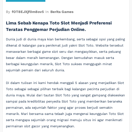
By
fOT8EJXjf0m8ov5
In
Berita Games
Lima Sebab Kenapa Toto Slot Menjadi Preferensi
Teratas Penggemar Perjudian Online.
Dunia judi di dunia maya kian berkembang, serta sebagai opsi yang paling
dikenal di kalangan para penikmat judi yakni Slot Toto. Website tersebut
menawarkan berbagai game slot seru dan mengasyikkan, serta peluang
besar dalam meraih kemenangan. Dengan kemudahan masuk serta
berbagai keunggulan menarik, Slot Toto sukses menggugah minat
sejumlah pemain dari seluruh dunia.
Di dalam tulisan ini kami hendak menggali 5 alasan yang menjadikan Slot
Toto sebagai sebagai pilihan terbaik bagi kalangan pecinta perjudian di
dunia maya. Mulai dari tautan Slot Toto yang sangat gampang diakseskan
sampai pada kredibilitas penyedia Slot Toto yang memberikan beraneka
permainan, ada sejumlah faktor yang agar proses berjudi semakin
menarik. Mari bersama-sama telaah juga mengenai keunggulan Toto Slot
serta mengapa sejumlah orang migrasi menuju situs ini agar menikmati
permainan slot gacor yang menyenangkan.