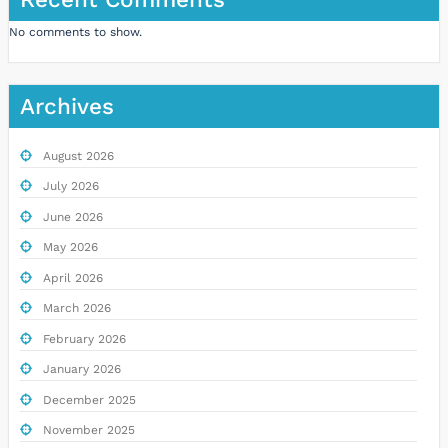
No comments to show.
Archives
August 2026
July 2026
June 2026
May 2026
April 2026
March 2026
February 2026
January 2026
December 2025
November 2025