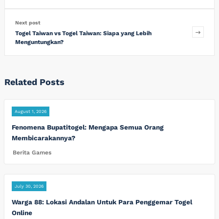
Next post
Togel Taiwan vs Togel Taiwan: Siapa yang Lebih
Menguntungkan?
Related Posts
August 1, 2026
Fenomena Bupatitogel: Mengapa Semua Orang
Membicarakannya?
Berita Games
July 30, 2026
Warga 88: Lokasi Andalan Untuk Para Penggemar Togel
Online