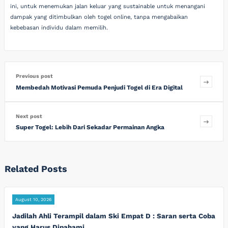
ini, untuk menemukan jalan keluar yang sustainable untuk menangani
dampak yang ditimbulkan oleh togel online, tanpa mengabaikan
kebebasan individu dalam memilih.
Previous post
Membedah Motivasi Pemuda Penjudi Togel di Era Digital
Next post
Super Togel: Lebih Dari Sekadar Permainan Angka
Related Posts
August 10, 2026
Jadilah Ahli Terampil dalam Ski Empat D : Saran serta Coba
yang Harus Dipahami