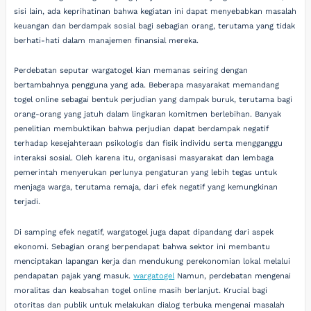
sisi lain, ada keprihatinan bahwa kegiatan ini dapat menyebabkan masalah
keuangan dan berdampak sosial bagi sebagian orang, terutama yang tidak
berhati-hati dalam manajemen finansial mereka.
Perdebatan seputar wargatogel kian memanas seiring dengan
bertambahnya pengguna yang ada. Beberapa masyarakat memandang
togel online sebagai bentuk perjudian yang dampak buruk, terutama bagi
orang-orang yang jatuh dalam lingkaran komitmen berlebihan. Banyak
penelitian membuktikan bahwa perjudian dapat berdampak negatif
terhadap kesejahteraan psikologis dan fisik individu serta mengganggu
interaksi sosial. Oleh karena itu, organisasi masyarakat dan lembaga
pemerintah menyerukan perlunya pengaturan yang lebih tegas untuk
menjaga warga, terutama remaja, dari efek negatif yang kemungkinan
terjadi.
Di samping efek negatif, wargatogel juga dapat dipandang dari aspek
ekonomi. Sebagian orang berpendapat bahwa sektor ini membantu
menciptakan lapangan kerja dan mendukung perekonomian lokal melalui
pendapatan pajak yang masuk.
wargatogel
Namun, perdebatan mengenai
moralitas dan keabsahan togel online masih berlanjut. Krucial bagi
otoritas dan publik untuk melakukan dialog terbuka mengenai masalah