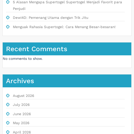
5 Alasan Mengapa Supertogel Supertogel Menjadi Favorit para
Penjudi
Dewi4D: Pemenang Utama dengan Trik Jitu
Menguak Rahasia Supertogel: Cara Menang Besar-besaran!
Recent Comments
No comments to show.
Archives
August 2026
July 2026
June 2026
May 2026
April 2026