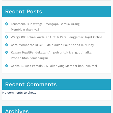
Recent Posts
Fenomena Bupatitogel: Mengapa Semua Orang
Membicarakannya?
Warga 88: Lokasi Andalan Untuk Para Penggemar Togel Online
Cara Memperbaiki Skill Melakukan Poker pada IDN Play
Kawan Togel|Pendekatan Ampuh untuk Mengoptimalkan
Probabilitas Kemenangan
Cerita Sukses Pemain JWPoker yang Memberikan Inspirasi
Recent Comments
No comments to show.
Archives