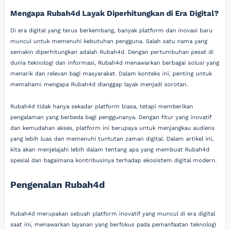
Mengapa Rubah4d Layak Diperhitungkan di Era Digital?
Di era digital yang terus berkembang, banyak platform dan inovasi baru
muncul untuk memenuhi kebutuhan pengguna. Salah satu nama yang
semakin diperhitungkan adalah Rubah4d. Dengan pertumbuhan pesat di
dunia teknologi dan informasi, Rubah4d menawarkan berbagai solusi yang
menarik dan relevan bagi masyarakat. Dalam konteks ini, penting untuk
memahami mengapa Rubah4d dianggap layak menjadi sorotan.
Rubah4d tidak hanya sekadar platform biasa, tetapi memberikan
pengalaman yang berbeda bagi penggunanya. Dengan fitur yang inovatif
dan kemudahan akses, platform ini berupaya untuk menjangkau audiens
yang lebih luas dan memenuhi tuntutan zaman digital. Dalam artikel ini,
kita akan menjelajahi lebih dalam tentang apa yang membuat Rubah4d
spesial dan bagaimana kontribusinya terhadap ekosistem digital modern.
Pengenalan Rubah4d
Rubah4d merupakan sebuah platform inovatif yang muncul di era digital
saat ini, menawarkan layanan yang berfokus pada pemanfaatan teknologi