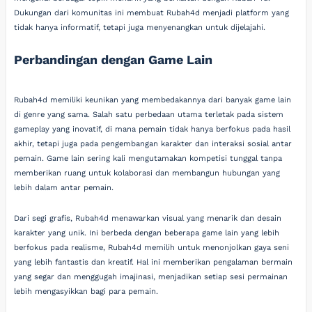
Dukungan dari komunitas ini membuat Rubah4d menjadi platform yang
tidak hanya informatif, tetapi juga menyenangkan untuk dijelajahi.
Perbandingan dengan Game Lain
Rubah4d memiliki keunikan yang membedakannya dari banyak game lain
di genre yang sama. Salah satu perbedaan utama terletak pada sistem
gameplay yang inovatif, di mana pemain tidak hanya berfokus pada hasil
akhir, tetapi juga pada pengembangan karakter dan interaksi sosial antar
pemain. Game lain sering kali mengutamakan kompetisi tunggal tanpa
memberikan ruang untuk kolaborasi dan membangun hubungan yang
lebih dalam antar pemain.
Dari segi grafis, Rubah4d menawarkan visual yang menarik dan desain
karakter yang unik. Ini berbeda dengan beberapa game lain yang lebih
berfokus pada realisme, Rubah4d memilih untuk menonjolkan gaya seni
yang lebih fantastis dan kreatif. Hal ini memberikan pengalaman bermain
yang segar dan menggugah imajinasi, menjadikan setiap sesi permainan
lebih mengasyikkan bagi para pemain.