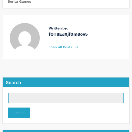
Berita Games
Written by:
fOT8EJXjf0m8ov5
View All Posts
Search
Search