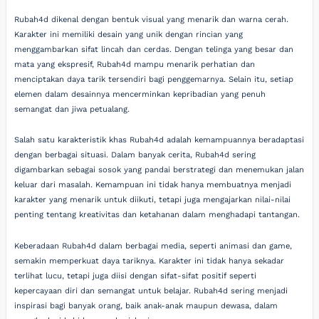
Rubah4d dikenal dengan bentuk visual yang menarik dan warna cerah.
Karakter ini memiliki desain yang unik dengan rincian yang
menggambarkan sifat lincah dan cerdas. Dengan telinga yang besar dan
mata yang ekspresif, Rubah4d mampu menarik perhatian dan
menciptakan daya tarik tersendiri bagi penggemarnya. Selain itu, setiap
elemen dalam desainnya mencerminkan kepribadian yang penuh
semangat dan jiwa petualang.
Salah satu karakteristik khas Rubah4d adalah kemampuannya beradaptasi
dengan berbagai situasi. Dalam banyak cerita, Rubah4d sering
digambarkan sebagai sosok yang pandai berstrategi dan menemukan jalan
keluar dari masalah. Kemampuan ini tidak hanya membuatnya menjadi
karakter yang menarik untuk diikuti, tetapi juga mengajarkan nilai-nilai
penting tentang kreativitas dan ketahanan dalam menghadapi tantangan.
Keberadaan Rubah4d dalam berbagai media, seperti animasi dan game,
semakin memperkuat daya tariknya. Karakter ini tidak hanya sekadar
terlihat lucu, tetapi juga diisi dengan sifat-sifat positif seperti
kepercayaan diri dan semangat untuk belajar. Rubah4d sering menjadi
inspirasi bagi banyak orang, baik anak-anak maupun dewasa, dalam