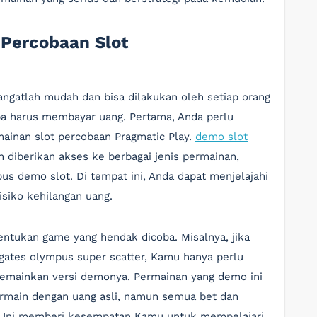
 Percobaan Slot
ngatlah mudah dan bisa dilakukan oleh setiap orang
a harus membayar uang. Pertama, Anda perlu
ainan slot percobaan Pragmatic Play.
demo slot
 diberikan akses ke berbagai jenis permainan,
us demo slot. Di tempat ini, Anda dapat menjelajahi
isiko kehilangan uang.
ntukan game yang hendak dicoba. Misalnya, jika
ates olympus super scatter, Kamu hanya perlu
emainkan versi demonya. Permainan yang demo ini
rmain dengan uang asli, namun semua bet dan
. Ini memberi kesempatan Kamu untuk mempelajari