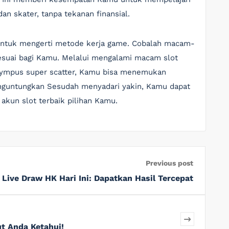
an skater, tanpa tekanan finansial.
 untuk mengerti metode kerja game. Cobalah macam-
esuai bagi Kamu. Melalui mengalami macam slot
lympus super scatter, Kamu bisa menemukan
guntungkan Sesudah menyadari yakin, Kamu dapat
akun slot terbaik pilihan Kamu.
Previous post
Live Draw HK Hari Ini: Dapatkan Hasil Tercepat
ut Anda Ketahui!