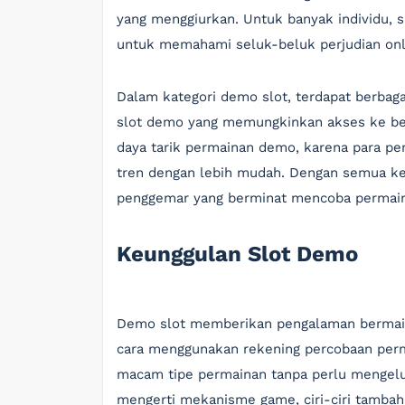
yang menggiurkan. Untuk banyak individu, s
untuk memahami seluk-beluk perjudian onl
Dalam kategori demo slot, terdapat berbaga
slot demo yang memungkinkan akses ke berb
daya tarik permainan demo, karena para pe
tren dengan lebih mudah. Dengan semua ke
penggemar yang berminat mencoba permai
Keunggulan Slot Demo
Demo slot memberikan pengalaman bermai
cara menggunakan rekening percobaan per
macam tipe permainan tanpa perlu mengelu
mengerti mekanisme game, ciri-ciri tambah