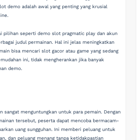
lot demo adalah awal yang penting yang krusial
ine.
i pilihan seperti demo slot pragmatic play dan akun
agai judul permainan. Hal ini jelas meningkatkan
main bisa mencari slot gacor atau game yang sedang
mudahan ini, tidak mengherankan jika banyak
nan demo.
n sangat menguntungkan untuk para pemain. Dengan
mainan tersebut, peserta dapat mencoba bermacam-
arkan uang sungguhan. Ini memberi peluang untuk
an, dan peluang menang tanpa ketidakpastian