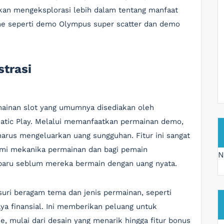
 akan mengeksplorasi lebih dalam tentang manfaat
me seperti demo Olympus super scatter dan demo
trasi
mainan slot yang umumnya disediakan oleh
atic Play. Melalui memanfaatkan permainan demo,
rus mengeluarkan uang sungguhan. Fitur ini sangat
mi mekanika permainan dan bagi pemain
N
baru seblum mereka bermain dengan uang nyata.
uri beragam tema dan jenis permainan, seperti
a finansial. Ini memberikan peluang untuk
, mulai dari desain yang menarik hingga fitur bonus