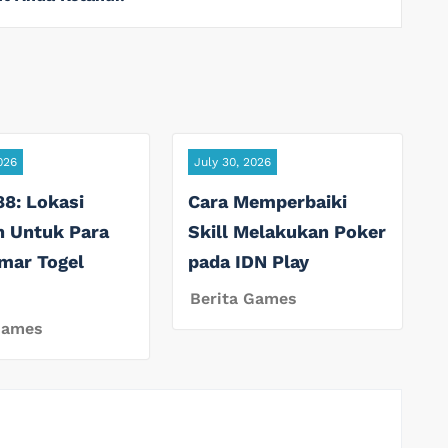
026
July 30, 2026
8: Lokasi
Cara Memperbaiki
n Untuk Para
Skill Melakukan Poker
mar Togel
pada IDN Play
Berita Games
Games