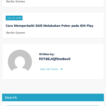
Berita Games
July 30, 2026
Cara Memperbaiki Skill Melakukan Poker pada IDN Play
Berita Games
Written by:
fOT8EJXjf0m8ov5
View All Posts
Search