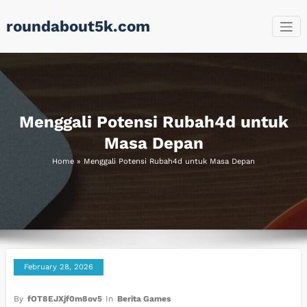
Skip
roundabout5k.com
to
content
Menggali Potensi Rubah4d untuk
Masa Depan
Home
»
Menggali Potensi Rubah4d untuk Masa Depan
February 28, 2026
By
fOT8EJXjf0m8ov5
In
Berita Games