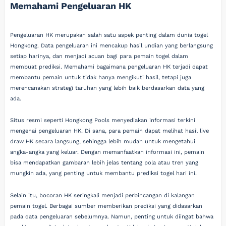
Memahami Pengeluaran HK
Pengeluaran HK merupakan salah satu aspek penting dalam dunia togel
Hongkong. Data pengeluaran ini mencakup hasil undian yang berlangsung
setiap harinya, dan menjadi acuan bagi para pemain togel dalam
membuat prediksi. Memahami bagaimana pengeluaran HK terjadi dapat
membantu pemain untuk tidak hanya mengikuti hasil, tetapi juga
merencanakan strategi taruhan yang lebih baik berdasarkan data yang
ada.
Situs resmi seperti Hongkong Pools menyediakan informasi terkini
mengenai pengeluaran HK. Di sana, para pemain dapat melihat hasil live
draw HK secara langsung, sehingga lebih mudah untuk mengetahui
angka-angka yang keluar. Dengan memanfaatkan informasi ini, pemain
bisa mendapatkan gambaran lebih jelas tentang pola atau tren yang
mungkin ada, yang penting untuk membantu prediksi togel hari ini.
Selain itu, bocoran HK seringkali menjadi perbincangan di kalangan
pemain togel. Berbagai sumber memberikan prediksi yang didasarkan
pada data pengeluaran sebelumnya. Namun, penting untuk diingat bahwa