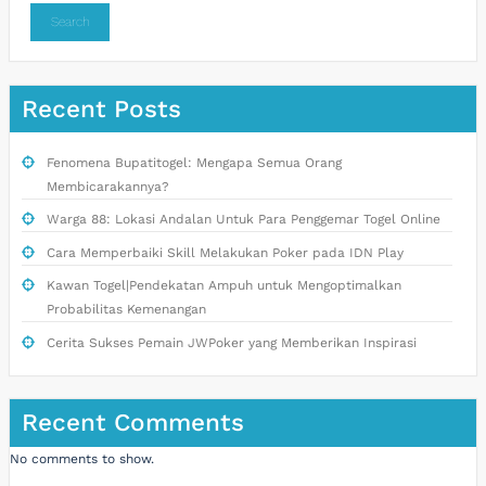
Search
Recent Posts
Fenomena Bupatitogel: Mengapa Semua Orang
Membicarakannya?
Warga 88: Lokasi Andalan Untuk Para Penggemar Togel Online
Cara Memperbaiki Skill Melakukan Poker pada IDN Play
Kawan Togel|Pendekatan Ampuh untuk Mengoptimalkan
Probabilitas Kemenangan
Cerita Sukses Pemain JWPoker yang Memberikan Inspirasi
Recent Comments
No comments to show.