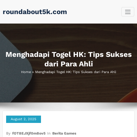
Skip
roundabout5k.com
to
content
Menghadapi Togel HK: Tips Sukses
dari Para Ahli
Home
»
Menghadapi Togel HK: Tips Sukses dari Para Ahli
August 2, 2025
By
fOT8EJXjf0m8ov5
In
Berita Games