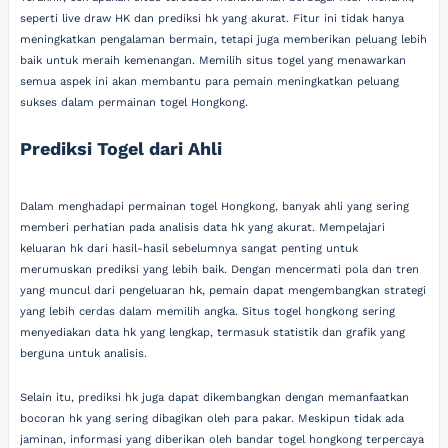
seperti live draw HK dan prediksi hk yang akurat. Fitur ini tidak hanya
meningkatkan pengalaman bermain, tetapi juga memberikan peluang lebih
baik untuk meraih kemenangan. Memilih situs togel yang menawarkan
semua aspek ini akan membantu para pemain meningkatkan peluang
sukses dalam permainan togel Hongkong.
Prediksi Togel dari Ahli
Dalam menghadapi permainan togel Hongkong, banyak ahli yang sering
memberi perhatian pada analisis data hk yang akurat. Mempelajari
keluaran hk dari hasil-hasil sebelumnya sangat penting untuk
merumuskan prediksi yang lebih baik. Dengan mencermati pola dan tren
yang muncul dari pengeluaran hk, pemain dapat mengembangkan strategi
yang lebih cerdas dalam memilih angka. Situs togel hongkong sering
menyediakan data hk yang lengkap, termasuk statistik dan grafik yang
berguna untuk analisis.
Selain itu, prediksi hk juga dapat dikembangkan dengan memanfaatkan
bocoran hk yang sering dibagikan oleh para pakar. Meskipun tidak ada
jaminan, informasi yang diberikan oleh bandar togel hongkong terpercaya