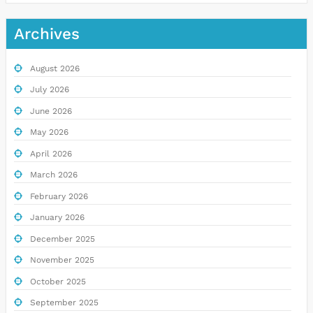
Archives
August 2026
July 2026
June 2026
May 2026
April 2026
March 2026
February 2026
January 2026
December 2025
November 2025
October 2025
September 2025