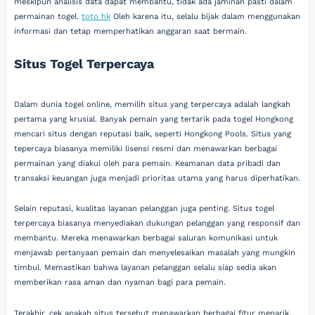
meskipun analisis data dapat membantu, tidak ada jaminan pasti dalam
permainan togel.
toto hk
Oleh karena itu, selalu bijak dalam menggunakan
informasi dan tetap memperhatikan anggaran saat bermain.
Situs Togel Terpercaya
Dalam dunia togel online, memilih situs yang terpercaya adalah langkah
pertama yang krusial. Banyak pemain yang tertarik pada togel Hongkong
mencari situs dengan reputasi baik, seperti Hongkong Pools. Situs yang
tepercaya biasanya memiliki lisensi resmi dan menawarkan berbagai
permainan yang diakui oleh para pemain. Keamanan data pribadi dan
transaksi keuangan juga menjadi prioritas utama yang harus diperhatikan.
Selain reputasi, kualitas layanan pelanggan juga penting. Situs togel
terpercaya biasanya menyediakan dukungan pelanggan yang responsif dan
membantu. Mereka menawarkan berbagai saluran komunikasi untuk
menjawab pertanyaan pemain dan menyelesaikan masalah yang mungkin
timbul. Memastikan bahwa layanan pelanggan selalu siap sedia akan
memberikan rasa aman dan nyaman bagi para pemain.
Terakhir, cek apakah situs tersebut menawarkan berbagai fitur menarik,