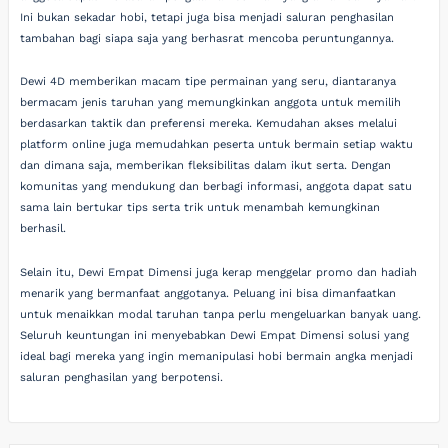
Ini bukan sekadar hobi, tetapi juga bisa menjadi saluran penghasilan
tambahan bagi siapa saja yang berhasrat mencoba peruntungannya.
Dewi 4D memberikan macam tipe permainan yang seru, diantaranya
bermacam jenis taruhan yang memungkinkan anggota untuk memilih
berdasarkan taktik dan preferensi mereka. Kemudahan akses melalui
platform online juga memudahkan peserta untuk bermain setiap waktu
dan dimana saja, memberikan fleksibilitas dalam ikut serta. Dengan
komunitas yang mendukung dan berbagi informasi, anggota dapat satu
sama lain bertukar tips serta trik untuk menambah kemungkinan
berhasil.
Selain itu, Dewi Empat Dimensi juga kerap menggelar promo dan hadiah
menarik yang bermanfaat anggotanya. Peluang ini bisa dimanfaatkan
untuk menaikkan modal taruhan tanpa perlu mengeluarkan banyak uang.
Seluruh keuntungan ini menyebabkan Dewi Empat Dimensi solusi yang
ideal bagi mereka yang ingin memanipulasi hobi bermain angka menjadi
saluran penghasilan yang berpotensi.