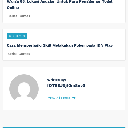
Warga 88: Lokasi Andalan Untuk Para Penggemar Togel
Online
Berita Games
July 30, 2026
Cara Memperbaiki Skill Melakukan Poker pada IDN Play
Berita Games
Written by:
fOT8EJXjf0m8ov5
View All Posts