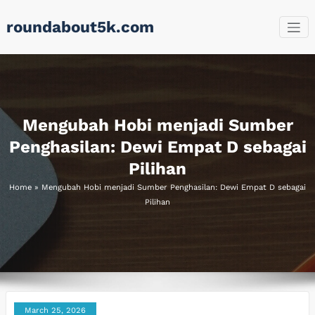
Skip
roundabout5k.com
to
content
Mengubah Hobi menjadi Sumber
Penghasilan: Dewi Empat D sebagai
Pilihan
Home
»
Mengubah Hobi menjadi Sumber Penghasilan: Dewi Empat D sebagai
Pilihan
March 25, 2026