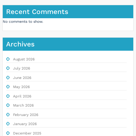
Recent Comments
No comments to show.
Archives
August 2026
July 2026
June 2026
May 2026
April 2026
March 2026
February 2026
January 2026
December 2025