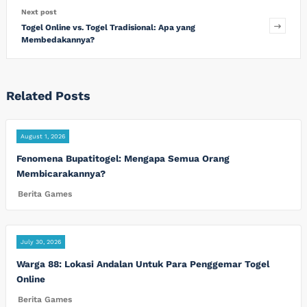
Next post
Togel Online vs. Togel Tradisional: Apa yang
Membedakannya?
Related Posts
August 1, 2026
Fenomena Bupatitogel: Mengapa Semua Orang
Membicarakannya?
Berita Games
July 30, 2026
Warga 88: Lokasi Andalan Untuk Para Penggemar Togel
Online
Berita Games