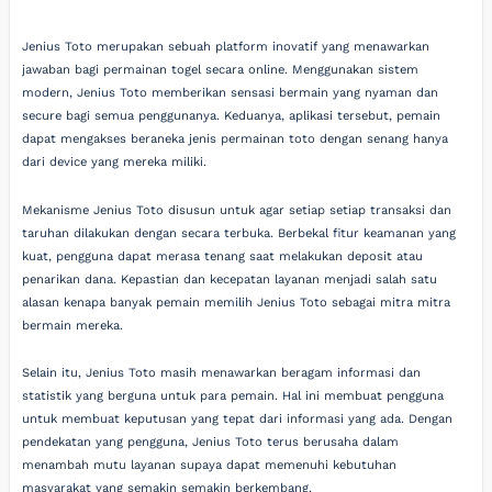
Jenius Toto merupakan sebuah platform inovatif yang menawarkan
jawaban bagi permainan togel secara online. Menggunakan sistem
modern, Jenius Toto memberikan sensasi bermain yang nyaman dan
secure bagi semua penggunanya. Keduanya, aplikasi tersebut, pemain
dapat mengakses beraneka jenis permainan toto dengan senang hanya
dari device yang mereka miliki.
Mekanisme Jenius Toto disusun untuk agar setiap setiap transaksi dan
taruhan dilakukan dengan secara terbuka. Berbekal fitur keamanan yang
kuat, pengguna dapat merasa tenang saat melakukan deposit atau
penarikan dana. Kepastian dan kecepatan layanan menjadi salah satu
alasan kenapa banyak pemain memilih Jenius Toto sebagai mitra mitra
bermain mereka.
Selain itu, Jenius Toto masih menawarkan beragam informasi dan
statistik yang berguna untuk para pemain. Hal ini membuat pengguna
untuk membuat keputusan yang tepat dari informasi yang ada. Dengan
pendekatan yang pengguna, Jenius Toto terus berusaha dalam
menambah mutu layanan supaya dapat memenuhi kebutuhan
masyarakat yang semakin semakin berkembang.