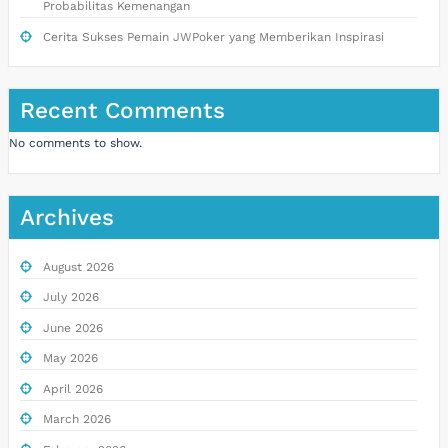
Probabilitas Kemenangan
Cerita Sukses Pemain JWPoker yang Memberikan Inspirasi
Recent Comments
No comments to show.
Archives
August 2026
July 2026
June 2026
May 2026
April 2026
March 2026