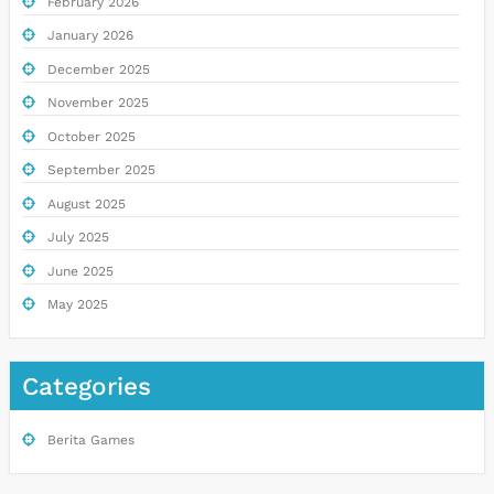
February 2026
January 2026
December 2025
November 2025
October 2025
September 2025
August 2025
July 2025
June 2025
May 2025
Categories
Berita Games