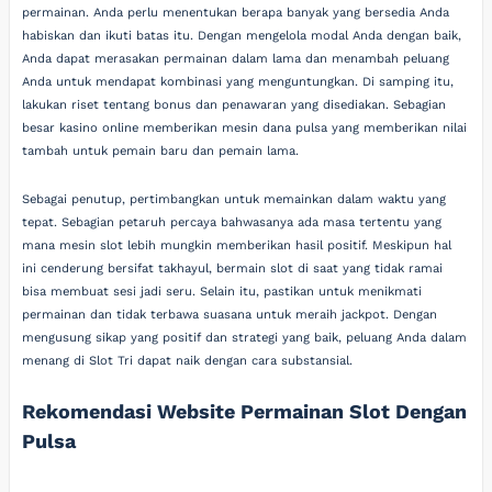
permainan. Anda perlu menentukan berapa banyak yang bersedia Anda
habiskan dan ikuti batas itu. Dengan mengelola modal Anda dengan baik,
Anda dapat merasakan permainan dalam lama dan menambah peluang
Anda untuk mendapat kombinasi yang menguntungkan. Di samping itu,
lakukan riset tentang bonus dan penawaran yang disediakan. Sebagian
besar kasino online memberikan mesin dana pulsa yang memberikan nilai
tambah untuk pemain baru dan pemain lama.
Sebagai penutup, pertimbangkan untuk memainkan dalam waktu yang
tepat. Sebagian petaruh percaya bahwasanya ada masa tertentu yang
mana mesin slot lebih mungkin memberikan hasil positif. Meskipun hal
ini cenderung bersifat takhayul, bermain slot di saat yang tidak ramai
bisa membuat sesi jadi seru. Selain itu, pastikan untuk menikmati
permainan dan tidak terbawa suasana untuk meraih jackpot. Dengan
mengusung sikap yang positif dan strategi yang baik, peluang Anda dalam
menang di Slot Tri dapat naik dengan cara substansial.
Rekomendasi Website Permainan Slot Dengan
Pulsa