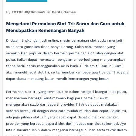
By
fOT8EJXjf0m8ov5
In
Berita Games
Menyelami Permainan Slot Tri: Saran dan Cara untuk
Mendapatkan Kemenangan Banyak
Di dalam lingkungan judi online, mesin permainan slot sudah menjadi
salah satu game kesukaan banyak orang. Salah satu metode yang
semakin kian populer dalam bermain permainan slot ialah dengan slot
pulsa. Kalian dapat merasakan pengalaman berjudi yang menyenangkan
tanpa perlu harus menggunakan akun bank. Di dalam tulisan ini, kami
akan meneliti soal slot tri, serta memberikan beberapa tips dan trik yang
dapat dapat menolong kalian meraih kemenangan yang besar.
Permainan slot tri, yang termasuk ke dalam kategori kategori slot pulsa,
menawarkan berbagai keistimewaan bagi para pemain. Lewat
menggunakan saldo dari seperti provider Tri Anda dapat melakukan
setoran serta judi dengan cara cara mudah mudah dan cepat. Selain itu,
ada juga pilihan slot lain yang dapat dapat dapat dimainkan dengan
provider yang berbeda, seperti slot dari Indosat dan slot telkomsel. Ayo
kita diskusikan lebih dalam mengenai berbagai pilihan serta taktik dalam