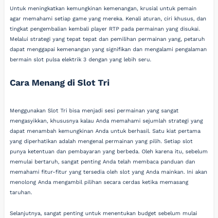
Untuk meningkatkan kemungkinan kemenangan, krusial untuk pemain
agar memahami setiap game yang mereka. Kenali aturan, ciri khusus, dan
tingkat pengembalian kembali player RTP pada permainan yang disukai.
Melalui strategi yang tepat tepat dan pemilihan permainan yang, petaruh
dapat menggapai kemenangan yang signifikan dan mengalami pengalaman
bermain slot pulsa elektrik 3 dengan yang lebih seru.
Cara Menang di Slot Tri
Menggunakan Slot Tri bisa menjadi sesi permainan yang sangat
mengasyikkan, khususnya kalau Anda memahami sejumlah strategi yang
dapat menambah kemungkinan Anda untuk berhasil. Satu kiat pertama
yang diperhatikan adalah mengenal permainan yang pilih. Setiap slot
punya ketentuan dan pembayaran yang berbeda. Oleh karena itu, sebelum
memulai bertaruh, sangat penting Anda telah membaca panduan dan
memahami fitur-fitur yang tersedia oleh slot yang Anda mainkan. Ini akan
menolong Anda mengambil pilihan secara cerdas ketika memasang
taruhan.
Selanjutnya, sangat penting untuk menentukan budget sebelum mulai