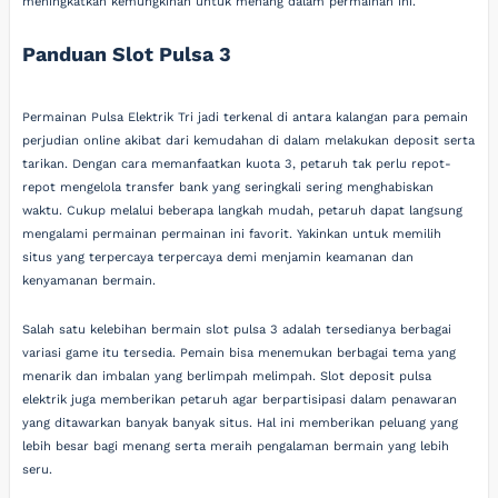
meningkatkan kemungkinan untuk menang dalam permainan ini.
Panduan Slot Pulsa 3
Permainan Pulsa Elektrik Tri jadi terkenal di antara kalangan para pemain
perjudian online akibat dari kemudahan di dalam melakukan deposit serta
tarikan. Dengan cara memanfaatkan kuota 3, petaruh tak perlu repot-
repot mengelola transfer bank yang seringkali sering menghabiskan
waktu. Cukup melalui beberapa langkah mudah, petaruh dapat langsung
mengalami permainan permainan ini favorit. Yakinkan untuk memilih
situs yang terpercaya terpercaya demi menjamin keamanan dan
kenyamanan bermain.
Salah satu kelebihan bermain slot pulsa 3 adalah tersedianya berbagai
variasi game itu tersedia. Pemain bisa menemukan berbagai tema yang
menarik dan imbalan yang berlimpah melimpah. Slot deposit pulsa
elektrik juga memberikan petaruh agar berpartisipasi dalam penawaran
yang ditawarkan banyak banyak situs. Hal ini memberikan peluang yang
lebih besar bagi menang serta meraih pengalaman bermain yang lebih
seru.