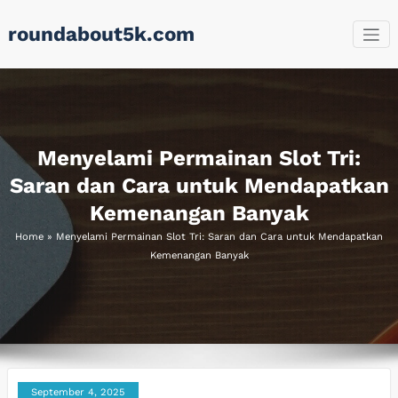
Skip
roundabout5k.com
to
content
Menyelami Permainan Slot Tri:
Saran dan Cara untuk Mendapatkan
Kemenangan Banyak
Home
»
Menyelami Permainan Slot Tri: Saran dan Cara untuk Mendapatkan
Kemenangan Banyak
September 4, 2025