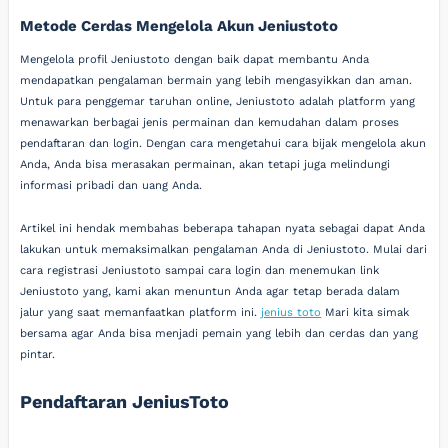
Metode Cerdas Mengelola Akun Jeniustoto
Mengelola profil Jeniustoto dengan baik dapat membantu Anda
mendapatkan pengalaman bermain yang lebih mengasyikkan dan aman.
Untuk para penggemar taruhan online, Jeniustoto adalah platform yang
menawarkan berbagai jenis permainan dan kemudahan dalam proses
pendaftaran dan login. Dengan cara mengetahui cara bijak mengelola akun
Anda, Anda bisa merasakan permainan, akan tetapi juga melindungi
informasi pribadi dan uang Anda.
Artikel ini hendak membahas beberapa tahapan nyata sebagai dapat Anda
lakukan untuk memaksimalkan pengalaman Anda di Jeniustoto. Mulai dari
cara registrasi Jeniustoto sampai cara login dan menemukan link
Jeniustoto yang, kami akan menuntun Anda agar tetap berada dalam
jalur yang saat memanfaatkan platform ini.
jenius toto
Mari kita simak
bersama agar Anda bisa menjadi pemain yang lebih dan cerdas dan yang
pintar.
Pendaftaran JeniusToto