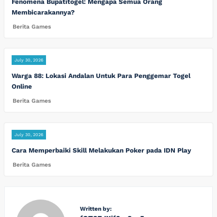
Fenomena Bupatitogel: Mengapa Semua Orang
Membicarakannya?
Berita Games
July 30, 2026
Warga 88: Lokasi Andalan Untuk Para Penggemar Togel
Online
Berita Games
July 30, 2026
Cara Memperbaiki Skill Melakukan Poker pada IDN Play
Berita Games
Written by: