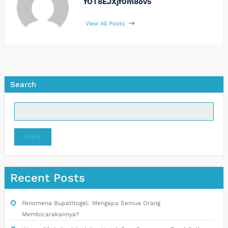
fOT8EJXjf0m8ov5
View All Posts
Search
Search
Recent Posts
Fenomena Bupatitogel: Mengapa Semua Orang
Membicarakannya?