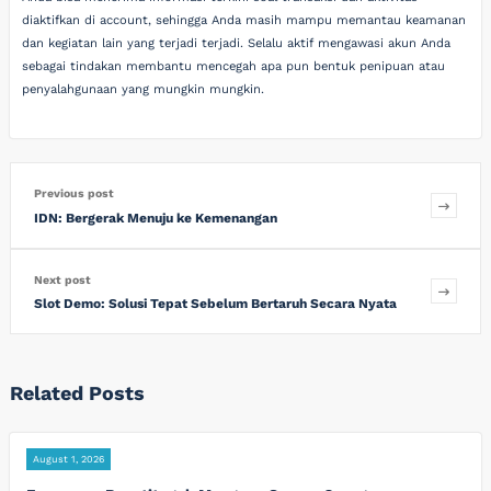
diaktifkan di account, sehingga Anda masih mampu memantau keamanan
dan kegiatan lain yang terjadi terjadi. Selalu aktif mengawasi akun Anda
sebagai tindakan membantu mencegah apa pun bentuk penipuan atau
penyalahgunaan yang mungkin mungkin.
Previous post
IDN: Bergerak Menuju ke Kemenangan
Next post
Slot Demo: Solusi Tepat Sebelum Bertaruh Secara Nyata
Related Posts
August 1, 2026