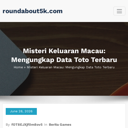
Skip
roundabout5k.com
to
content
Misteri Keluaran Macau:
Mengungkap Data Toto Terbaru
Home
»
Misteri Keluaran Macau: Mengungkap Data Toto Terbaru
June 28, 2026
By
fOT8EJXjf0m8ov5
In
Berita Games