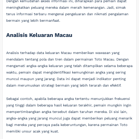
Dengan kemudahan akses informasi ini, diharapkan para pemain dapat
meningkatkan peluang mereka dalam meraih kemenangan. Jadi, simak
terus informasi terbaru mengenai pengeluaran dan nikmati pengalaman
bermain yang lebih bermanfaat.
Analisis Keluaran Macau
Analisis terhadap data keluaran Macau memberikan wawasan yang
mendalam tentang pola dan tren dalam permainan Toto Macau. Dengan
mengamati angka-angka keluaran yang telah ditampilkan selama beberapa
waktu, pemain dapat mengidentifikasi kemungkinan angka yang sering
muncul maupun yang jarang. Data ini dapat menjadi indikator penting
dalam merumuskan strategi bermain yang lebih terarah dan efektif.
Sebagai contoh, apabila beberapa angka tertentu menunjukkan frekuensi
yang tinggi dalam beberapa hasil keluaran terakhir, pemain mungkin ingin
mempertimbangkan angka tersebut dalam taruhan mereka. Di sisi lain,
angka-angka yang jarang muncul juga dapat memberikan peluang menarik
bagi mereka yang percaya pada keberuntungan, karena permainan Toto
memiliki unsur acak yang kuat.