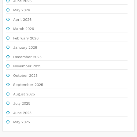
June 2026
May 2026
April 2026
March 2026
February 2026
January 2026
December 2025
November 2025
October 2025
September 2025
August 2025
July 2025
June 2025
May 2025