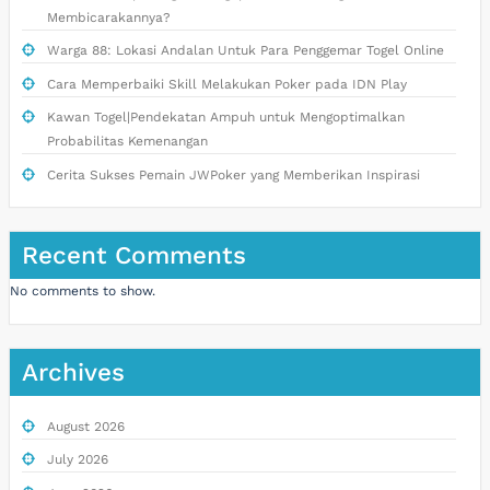
Membicarakannya?
Warga 88: Lokasi Andalan Untuk Para Penggemar Togel Online
Cara Memperbaiki Skill Melakukan Poker pada IDN Play
Kawan Togel|Pendekatan Ampuh untuk Mengoptimalkan
Probabilitas Kemenangan
Cerita Sukses Pemain JWPoker yang Memberikan Inspirasi
Recent Comments
No comments to show.
Archives
August 2026
July 2026