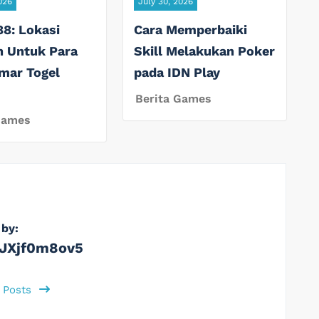
026
July 30, 2026
8: Lokasi
Cara Memperbaiki
n Untuk Para
Skill Melakukan Poker
mar Togel
pada IDN Play
Berita Games
Games
 by:
JXjf0m8ov5
l Posts