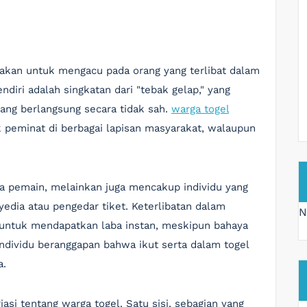
nakan untuk mengacu pada orang yang terlibat dalam
ndiri adalah singkatan dari "tebak gelap," yang
ng berlangsung secara tidak sah.
warga togel
k peminat di berbagai lapisan masyarakat, walaupun
ya pemain, melainkan juga mencakup individu yang
nyedia atau pengedar tiket. Keterlibatan dalam
N
n untuk mendapatkan laba instan, meskipun bahaya
individu beranggapan bahwa ikut serta dalam togel
a.
asi tentang warga togel. Satu sisi, sebagian yang