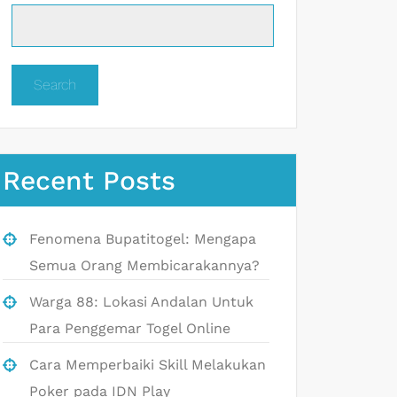
Search
Recent Posts
Fenomena Bupatitogel: Mengapa
Semua Orang Membicarakannya?
Warga 88: Lokasi Andalan Untuk
Para Penggemar Togel Online
Cara Memperbaiki Skill Melakukan
Poker pada IDN Play