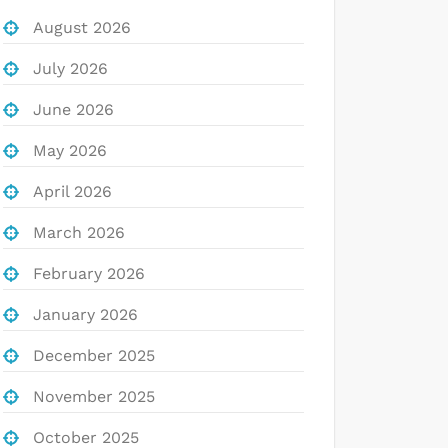
August 2026
July 2026
June 2026
May 2026
April 2026
March 2026
February 2026
January 2026
December 2025
November 2025
October 2025