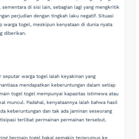
 sementara di sisi lain, sebagian lagi yang mengkritik
an perjudian dengan tingkah laku negatif. Situasi
p warga togel, meskipun kenyataan di dunia nyata
g diberikan.
seputar warga togel ialah keyakinan yang
nantiasa mendapatkan keberuntungan dalam setiap
emain togel togel mempunyai kapasitas istimewa atau
l muncul. Padahal, kenyataannya ialah bahwa hasil
ada keberuntungan dan tak ada jaminan seseorang
isipasi terlibat permainan permainan tersebut.
ering bermain togel bakal semakin terjerumus ke