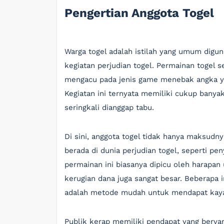
Pengertian Anggota Togel
Warga togel adalah istilah yang umum digu
kegiatan perjudian togel. Permainan togel se
mengacu pada jenis game menebak angka ya
Kegiatan ini ternyata memiliki cukup banya
seringkali dianggap tabu.
Di sini, anggota togel tidak hanya maksudn
berada di dunia perjudian togel, seperti pe
permainan ini biasanya dipicu oleh harapa
kerugian dana juga sangat besar. Beberapa 
adalah metode mudah untuk mendapat kay
Publik kerap memiliki pendapat yang bervari