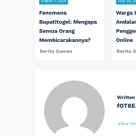
August 1, 2026
July 30, 2
Fenomena
Warga 8
Bupatitogel: Mengapa
Andala
Semua Orang
Pengge
Membicarakannya?
Online
Berita Games
Berita 
Written
fOT8E
View Al