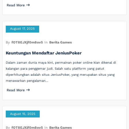
Read More
August 17, 2025
By
fOT8EJXjf0m8ov5
In
Berita Games
Keuntungan Mendaftar JeniusPoker
Dalam zaman dunia maya kini, permainan poker online kian dikenal di
kalangan para penggemar judi. Salah satu platform yang patut
diperhitungkan adalah situs JeniusPoker, yang merupakan situs yang
menawarkan pengalaman…
Read More
August 15, 2025
By
fOT8EJXjf0m8ov5
In
Berita Games