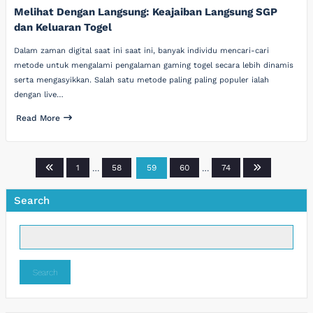
Melihat Dengan Langsung: Keajaiban Langsung SGP
dan Keluaran Togel
Dalam zaman digital saat ini saat ini, banyak individu mencari-cari
metode untuk mengalami pengalaman gaming togel secara lebih dinamis
serta mengasyikkan. Salah satu metode paling paling populer ialah
dengan live…
Read More
Posts
1
…
58
59
60
…
74
pagination
Search
Search