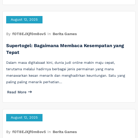
August 12, 2025
By
fOT8EJXjf0m8ov5
In
Berita Games
Supertogel: Bagaimana Membaca Kesempatan yang
Tepat
Dalam masa digitalsaat kini, dunia judi online makin maju cepat,
terutama melalui hadirnya berbagai jenis permainan yang mana
menawarkan kesan menarik dan menghadirkan keuntungan. Satu yang
paling paling menarik perhatian…
Read More
August 12, 2025
By
fOT8EJXjf0m8ov5
In
Berita Games