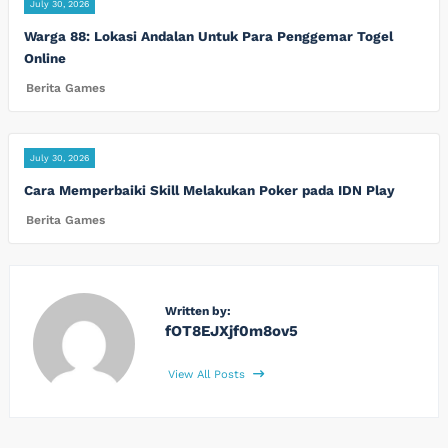
July 30, 2026
Warga 88: Lokasi Andalan Untuk Para Penggemar Togel
Online
Berita Games
July 30, 2026
Cara Memperbaiki Skill Melakukan Poker pada IDN Play
Berita Games
Written by:
fOT8EJXjf0m8ov5
View All Posts