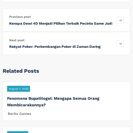
Previous post
Kenapa Dewi 4D Menjadi Pilihan Terbaik Pecinta Game Judi
Next post
Rakyat Poker: Perkembangan Poker di Zaman Daring
Related Posts
August 1, 2026
Fenomena Bupatitogel: Mengapa Semua Orang
Membicarakannya?
Berita Games