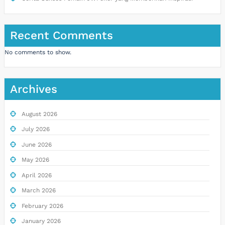
Recent Comments
No comments to show.
Archives
August 2026
July 2026
June 2026
May 2026
April 2026
March 2026
February 2026
January 2026