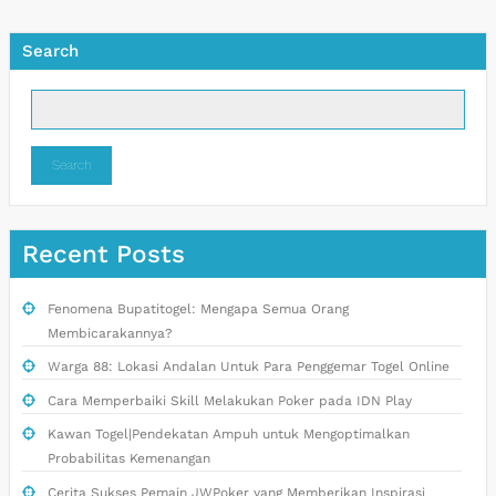
Search
Search
Recent Posts
Fenomena Bupatitogel: Mengapa Semua Orang
Membicarakannya?
Warga 88: Lokasi Andalan Untuk Para Penggemar Togel Online
Cara Memperbaiki Skill Melakukan Poker pada IDN Play
Kawan Togel|Pendekatan Ampuh untuk Mengoptimalkan
Probabilitas Kemenangan
Cerita Sukses Pemain JWPoker yang Memberikan Inspirasi