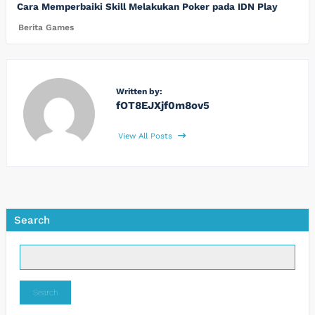
Cara Memperbaiki Skill Melakukan Poker pada IDN Play
Berita Games
Written by:
fOT8EJXjf0m8ov5
View All Posts
Search
Search