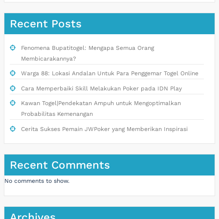
Recent Posts
Fenomena Bupatitogel: Mengapa Semua Orang
Membicarakannya?
Warga 88: Lokasi Andalan Untuk Para Penggemar Togel Online
Cara Memperbaiki Skill Melakukan Poker pada IDN Play
Kawan Togel|Pendekatan Ampuh untuk Mengoptimalkan
Probabilitas Kemenangan
Cerita Sukses Pemain JWPoker yang Memberikan Inspirasi
Recent Comments
No comments to show.
Archives