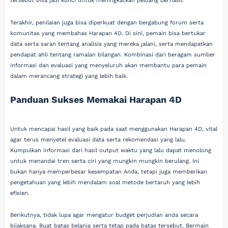
tersebut bisa jadi kunci untuk meningkatkan peluang berhasil.
Terakhir, penilaian juga bisa diperkuat dengan bergabung forum serta
komunitas yang membahas Harapan 4D. Di sini, pemain bisa bertukar
data serta saran tentang analisis yang mereka jalani, serta mendapatkan
pendapat ahli tentang ramalan bilangan. Kombinasi dari beragam sumber
informasi dan evaluasi yang menyeluruh akan membantu para pemain
dalam merancang strategi yang lebih baik.
Panduan Sukses Memakai Harapan 4D
Untuk mencapai hasil yang baik pada saat menggunakan Harapan 4D, vital
agar terus menyetel evaluasi data serta rekomendasi yang lalu.
Kumpulkan informasi dari hasil output waktu yang lalu dapat menolong
untuk menandai tren serta ciri yang mungkin mungkin berulang. Ini
bukan hanya memperbesar kesempatan Anda, tetapi juga memberikan
pengetahuan yang lebih mendalam soal metode bertaruh yang lebih
efisien.
Berikutnya, tidak lupa agar mengatur budget perjudian anda secara
bijaksana. Buat batas belanja serta tetap pada batas tersebut. Bermain