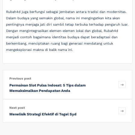
Rubah4d juga berfungsi sebagai jembatan antara tradisi dan modernitas.
Dalam budaya yang semakin global, nama ini mengingatkan kita akan
pentingnya menjaga jati diri sambil tetap terbuka terhadap pengaruh luar.
Dengan mengintegrasikan elemen-elemen lokal dan global, Rubah4d
menjadi contoh bagaimana identitas budaya dapat beradaptasi dan
berkembang, menciptakan ruang bagi generasi mendatang untuk
mengeksplorasi makna di balik nama ini.
Previous post
Permainan Slot Pulsa Indosat: 5 Tips dalam
Memaksimalkan Pendapatan Anda
Next post
Menelisik Strategi Efektif di Togel Syd