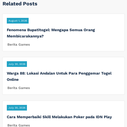
Related Posts
August 1, 2026
Fenomena Bupatitogel: Mengapa Semua Orang
Membicarakannya?
Berita Games
July 30, 2026
Warga 88: Lokasi Andalan Untuk Para Penggemar Togel
Online
Berita Games
July 30, 2026
Cara Memperbaiki Skill Melakukan Poker pada IDN Play
Berita Games