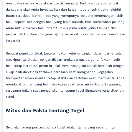
merupakan aspek krusial dari taktik menang. Tentukan berapa banyak
dana yang siap Anda investasikan dan jangan lupa untuk tidak melebihi
batas tersebut. Memilih bet yang mempunyai peluang kemenangan lebih
baik, seperti bet dengan hasil yang lebih mudah, bisa menambah peluang
Anda untuk meraih hasil positif. Fokus pada suatu jenis taruhan dan
pelajari lebih dalam mengenai game tersebut bisa memberikan kamuflase
tersendiri.
Sebagai penutup, tidak lupakan faktor keberuntungan dalam game togel.
Meskipun taktik dan penganalisaan angka sangat berguna, faktor nasib
baik tetap berperan peran krusial. Pertimbangkan untuk bertaruh dengan
sikap baik dan tidak terbawa perasaan saat menghadapi kegagalan.
Mempertahankan mental tetap stabil dan terfokus akan membantu Anda
membuat pilihan yang lebih bijaksana saat bermain di Pools Singapore,
terutama dalam saat pengundian langsung togel Singapore yang dipenuhi
tensi.
Mitos dan Fakta tentang Togel
Sejumlah orang percaya bahwa togel adalah game yang sepenuhnya