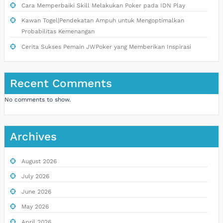
Cara Memperbaiki Skill Melakukan Poker pada IDN Play
Kawan Togel|Pendekatan Ampuh untuk Mengoptimalkan
Probabilitas Kemenangan
Cerita Sukses Pemain JWPoker yang Memberikan Inspirasi
Recent Comments
No comments to show.
Archives
August 2026
July 2026
June 2026
May 2026
April 2026