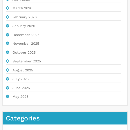
March 2026
February 2026
January 2026
December 2025
November 2025
October 2025
September 2025
August 2025
July 2025
June 2025
May 2025
Categories