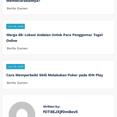
Membicarakannya?
Berita Games
July 30, 2026
Warga 88: Lokasi Andalan Untuk Para Penggemar Togel
Online
Berita Games
July 30, 2026
Cara Memperbaiki Skill Melakukan Poker pada IDN Play
Berita Games
Written by:
fOT8EJXjf0m8ov5