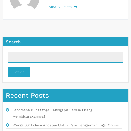
View All Posts
Search
Search
Recent Posts
Fenomena Bupatitogel: Mengapa Semua Orang
Membicarakannya?
Warga 88: Lokasi Andalan Untuk Para Penggemar Togel Online