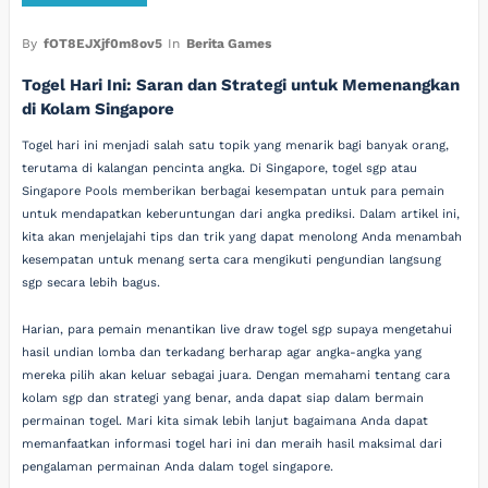
By
fOT8EJXjf0m8ov5
In
Berita Games
Togel Hari Ini: Saran dan Strategi untuk Memenangkan
di Kolam Singapore
Togel hari ini menjadi salah satu topik yang menarik bagi banyak orang,
terutama di kalangan pencinta angka. Di Singapore, togel sgp atau
Singapore Pools memberikan berbagai kesempatan untuk para pemain
untuk mendapatkan keberuntungan dari angka prediksi. Dalam artikel ini,
kita akan menjelajahi tips dan trik yang dapat menolong Anda menambah
kesempatan untuk menang serta cara mengikuti pengundian langsung
sgp secara lebih bagus.
Harian, para pemain menantikan live draw togel sgp supaya mengetahui
hasil undian lomba dan terkadang berharap agar angka-angka yang
mereka pilih akan keluar sebagai juara. Dengan memahami tentang cara
kolam sgp dan strategi yang benar, anda dapat siap dalam bermain
permainan togel. Mari kita simak lebih lanjut bagaimana Anda dapat
memanfaatkan informasi togel hari ini dan meraih hasil maksimal dari
pengalaman permainan Anda dalam togel singapore.