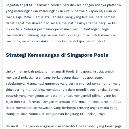
Kegiatan togel SGP semakin rendah hati diakses dengan adanya platform
yang memungkinkan memungkinkan untuk bermain kapan saja dan di
mana saja. Melalui situs atau aplikasi yang yang live live, para pemain
dapat cepat melakukan dan secara melihat hasilnya tanpa pergi ke ke
lokasi fisik. Sebagai permainan permainan penuh tantangan, togel
memberikan peluang bagi semua semua orang untuk untuk mencoba
mencoba, selama dimainkan dimainkan bijak bijak penuh penuh.
Strategi Kemenangan di Singapore Pools
Untuk menambah peluang menang di Pools Singapore, krusial untuk
mengerti pola dan tren yang berlangsung dalam output togel
sebelumnya. Mengamati numerus yang sering muncul serta nomor yang
tidak sering muncul bisa mendukung dalam memilih opsi angka. Banyak
petaruh yang menggunakan data ini untuk mengambil pilihan yang lebih
bijak dan terinformasi. Dengan mencatat informasi ini secara rutin, Anda
dapat mendapatkan wawasan yang berharga tentang angka mana yang
mungkin akan muncul di pengundian langsung SGP selanjutnya.
Selain itu, menyusun anggaran dan memilih tipe taruhan yang benar juga