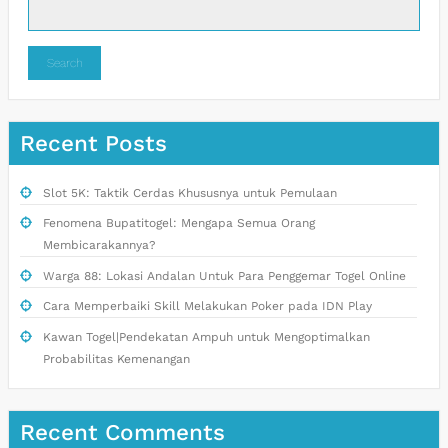
Search
Recent Posts
Slot 5K: Taktik Cerdas Khususnya untuk Pemulaan
Fenomena Bupatitogel: Mengapa Semua Orang
Membicarakannya?
Warga 88: Lokasi Andalan Untuk Para Penggemar Togel Online
Cara Memperbaiki Skill Melakukan Poker pada IDN Play
Kawan Togel|Pendekatan Ampuh untuk Mengoptimalkan
Probabilitas Kemenangan
Recent Comments