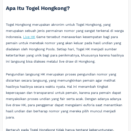
Apa Itu Togel Hongkong?
Togel Hongkong merupakan akronim untuk Togel Hongkong, yang
merupakan sebuah jenis permainan nomor yang sangat terkenal di warga
Indonesia.
Live HK
Game tersebut menawarkan kesempatan bagi para
pemain untuk menebak nomor yang akan keluar pada hasil undian yang
diadakan oleh Hongkong Pools. Setiap hari, Togel HK menjadi sumber
ketertarikan yang unik bagi para penikmatnya, khususnya karena hasilnya
ini langsung bisa diakses melalui live draw di Hongkong.
Pengundian langsung HK merupakan proses pengundian nomor yang
disiarkan secara langsung, yang memungkinkan pemain agar melihat
hasilnya hasilnya secara waktu nyata. Hal ini menambah tingkat
kepercayaan dan transparansi untuk pemain, karena para pemain dapat
menyaksikan proses undian yang fair serta acak. Dengan adanya adanya
live draw HK, para penggemar dapat mengalami euforia saat menantikan
hasil undian dan berharap nomor yang mereka pilih muncul menjadi
juara.
Bertaruh pada Togel Hongkong tidak hanya tentang keberuntungan,