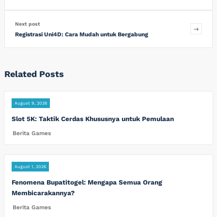
Next post
Registrasi Uni4D: Cara Mudah untuk Bergabung
Related Posts
August 9, 2026
Slot 5K: Taktik Cerdas Khususnya untuk Pemulaan
Berita Games
August 1, 2026
Fenomena Bupatitogel: Mengapa Semua Orang
Membicarakannya?
Berita Games