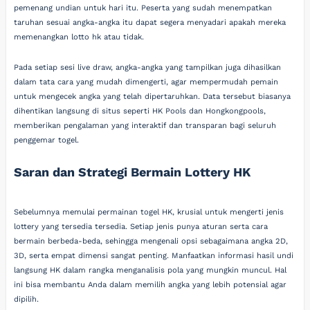
pemenang undian untuk hari itu. Peserta yang sudah menempatkan
taruhan sesuai angka-angka itu dapat segera menyadari apakah mereka
memenangkan lotto hk atau tidak.
Pada setiap sesi live draw, angka-angka yang tampilkan juga dihasilkan
dalam tata cara yang mudah dimengerti, agar mempermudah pemain
untuk mengecek angka yang telah dipertaruhkan. Data tersebut biasanya
dihentikan langsung di situs seperti HK Pools dan Hongkongpools,
memberikan pengalaman yang interaktif dan transparan bagi seluruh
penggemar togel.
Saran dan Strategi Bermain Lottery HK
Sebelumnya memulai permainan togel HK, krusial untuk mengerti jenis
lottery yang tersedia tersedia. Setiap jenis punya aturan serta cara
bermain berbeda-beda, sehingga mengenali opsi sebagaimana angka 2D,
3D, serta empat dimensi sangat penting. Manfaatkan informasi hasil undi
langsung HK dalam rangka menganalisis pola yang mungkin muncul. Hal
ini bisa membantu Anda dalam memilih angka yang lebih potensial agar
dipilih.