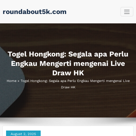
Skip
roundabout5k.com
to
content
Togel Hongkong: Segala apa Perlu
Engkau Mengerti mengenai Live
Draw HK
Home
»
Togel Hongkong: Segala apa Perlu Engkau Mengerti mengenai Live
Draw HK
August 2, 2025