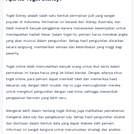
Togel Sidney adalah salah satu bentuk permainan judi yang sangat
populer di Indonesia. Permainan ini berasal dari Sidney, Australia, dan
telah menarik banyak penggemar karena menawarkan kesempatan untuk
mendapatkan hadiah besar. Dalam togel ini, pemain harus menebak angka
yang akan muncul dalam pengundian. Setiap hasil pengundian disiarkan
secara langsung, memberikan sensasi dan keterlibatan yang tinggi bagi
peserta.
Togel online telah memudahkan banyak orang untuk ikut serta dalam
permainan ini tanpa harus pergi ke lokasi bandar. Dengan adanya situs
togel online, para pemain dapat membeli tiket dan memeriksa hasil
keluaran sdy dengan lebih mudah. Hal ini juga memungkinkan mereka
untuk mengikuti pengundian dengan real-time, sehingga menambah
pengalaman bermain yang lebih seru.
Mengenal lebih dalam tentang togel Sidney juga melibatkan pemahaman
mengenai data sdy dan pengeluaran sdy. Setiap hasil pengundian dicatat
dan disimpan dalam bentuk data yang dapat diakses oleh pemain.
Informasi ini sangat berguna untuk merumuskan strategi dan analisis