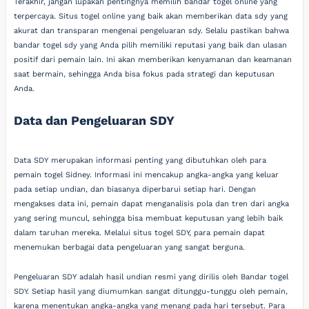
Terakhir, jangan lupakan pentingnya memilih bandar togel online yang
terpercaya. Situs togel online yang baik akan memberikan data sdy yang
akurat dan transparan mengenai pengeluaran sdy. Selalu pastikan bahwa
bandar togel sdy yang Anda pilih memiliki reputasi yang baik dan ulasan
positif dari pemain lain. Ini akan memberikan kenyamanan dan keamanan
saat bermain, sehingga Anda bisa fokus pada strategi dan keputusan
Anda.
Data dan Pengeluaran SDY
Data SDY merupakan informasi penting yang dibutuhkan oleh para
pemain togel Sidney. Informasi ini mencakup angka-angka yang keluar
pada setiap undian, dan biasanya diperbarui setiap hari. Dengan
mengakses data ini, pemain dapat menganalisis pola dan tren dari angka
yang sering muncul, sehingga bisa membuat keputusan yang lebih baik
dalam taruhan mereka. Melalui situs togel SDY, para pemain dapat
menemukan berbagai data pengeluaran yang sangat berguna.
Pengeluaran SDY adalah hasil undian resmi yang dirilis oleh Bandar togel
SDY. Setiap hasil yang diumumkan sangat ditunggu-tunggu oleh pemain,
karena menentukan angka-angka yang menang pada hari tersebut. Para