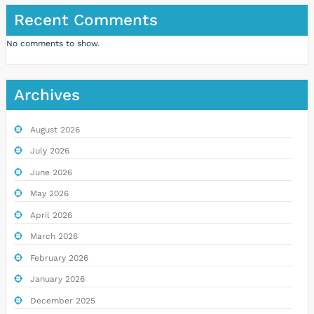
Recent Comments
No comments to show.
Archives
August 2026
July 2026
June 2026
May 2026
April 2026
March 2026
February 2026
January 2026
December 2025