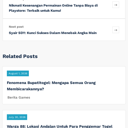
Nikmati Kesenangan Permainan Online Tanpa Biaya di
Playstore: Terbaik untuk Kamu!
Next post
Syair SDY: Kunci Sukses Dalam Menebak Angka Main
Related Posts
August 1, 2026
Fenomena Bupatitogel: Mengapa Semua Orang
Membicarakannya?
Berita Games
July 30, 2026
Warga 88: Lokasi Andalan Untuk Para Penggemar Togel