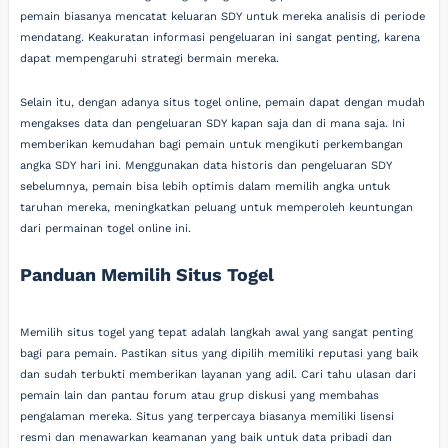
pemain biasanya mencatat keluaran SDY untuk mereka analisis di periode
mendatang. Keakuratan informasi pengeluaran ini sangat penting, karena
dapat mempengaruhi strategi bermain mereka.
Selain itu, dengan adanya situs togel online, pemain dapat dengan mudah
mengakses data dan pengeluaran SDY kapan saja dan di mana saja. Ini
memberikan kemudahan bagi pemain untuk mengikuti perkembangan
angka SDY hari ini. Menggunakan data historis dan pengeluaran SDY
sebelumnya, pemain bisa lebih optimis dalam memilih angka untuk
taruhan mereka, meningkatkan peluang untuk memperoleh keuntungan
dari permainan togel online ini.
Panduan Memilih Situs Togel
Memilih situs togel yang tepat adalah langkah awal yang sangat penting
bagi para pemain. Pastikan situs yang dipilih memiliki reputasi yang baik
dan sudah terbukti memberikan layanan yang adil. Cari tahu ulasan dari
pemain lain dan pantau forum atau grup diskusi yang membahas
pengalaman mereka. Situs yang terpercaya biasanya memiliki lisensi
resmi dan menawarkan keamanan yang baik untuk data pribadi dan