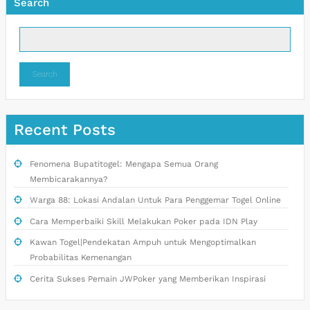
Search
Search
Recent Posts
Fenomena Bupatitogel: Mengapa Semua Orang
Membicarakannya?
Warga 88: Lokasi Andalan Untuk Para Penggemar Togel Online
Cara Memperbaiki Skill Melakukan Poker pada IDN Play
Kawan Togel|Pendekatan Ampuh untuk Mengoptimalkan
Probabilitas Kemenangan
Cerita Sukses Pemain JWPoker yang Memberikan Inspirasi