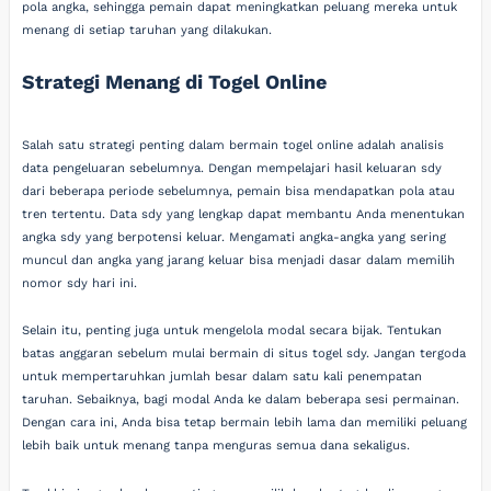
pola angka, sehingga pemain dapat meningkatkan peluang mereka untuk
menang di setiap taruhan yang dilakukan.
Strategi Menang di Togel Online
Salah satu strategi penting dalam bermain togel online adalah analisis
data pengeluaran sebelumnya. Dengan mempelajari hasil keluaran sdy
dari beberapa periode sebelumnya, pemain bisa mendapatkan pola atau
tren tertentu. Data sdy yang lengkap dapat membantu Anda menentukan
angka sdy yang berpotensi keluar. Mengamati angka-angka yang sering
muncul dan angka yang jarang keluar bisa menjadi dasar dalam memilih
nomor sdy hari ini.
Selain itu, penting juga untuk mengelola modal secara bijak. Tentukan
batas anggaran sebelum mulai bermain di situs togel sdy. Jangan tergoda
untuk mempertaruhkan jumlah besar dalam satu kali penempatan
taruhan. Sebaiknya, bagi modal Anda ke dalam beberapa sesi permainan.
Dengan cara ini, Anda bisa tetap bermain lebih lama dan memiliki peluang
lebih baik untuk menang tanpa menguras semua dana sekaligus.